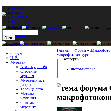
Форум
ЧаВо
Муравьи
Библиотека
Муравьи дома
Мастерская
Каталог
antclub.ru
Главная
»
Форум
»
.Макрофото
Форум
макрофотоконкурса.
ЧаВо
Категории
Муравьи
Атлас муравьёв
Фотовыставка
Строение
муравья
Муравейник в
разрезе
Таблица лёта
Методы
макрофотокон
изучения
Фильмы о
муравьях