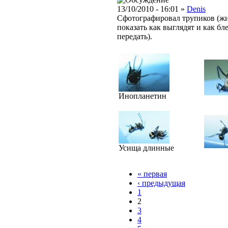
13/10/2010 - 16:01 »
Denis
Сфотографировал трупиков (жив
показать как выглядят и как бл
передать).
Инопланетин
Усища длинные
« первая
‹ предыдущая
1
2
3
4