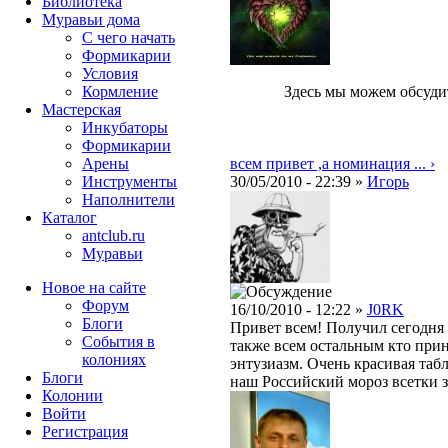
Библиотека
Муравьи дома
С чего начать
Формикарии
Условия
Кормление
Здесь мы можем обсуди
Мастерская
Инкубаторы
Формикарии
Арены
всем привет ,а номинация ... ›
Инструменты
30/05/2010 - 22:39 »
Игорь
Наполнители
Каталог
antclub.ru
Муравьи
Новое на сайте
Форум
16/10/2010 - 12:22 »
J0RK
Блоги
Привет всем! Получил сегодня
События в
также всем остальным кто прини
колониях
энтузиазм. Очень красивая таб
Блоги
наш Российский мороз всетки з
Колонии
Войти
Peгиcтpaция