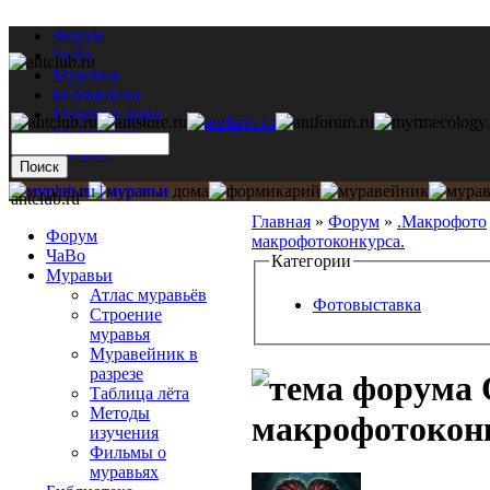
Форум
ЧаВо
Муравьи
Библиотека
Муравьи дома
Мастерская
Каталог
antclub.ru
Главная
»
Форум
»
.Макрофото
Форум
макрофотоконкурса.
ЧаВо
Категории
Муравьи
Атлас муравьёв
Фотовыставка
Строение
муравья
Муравейник в
разрезе
Таблица лёта
Методы
макрофотокон
изучения
Фильмы о
муравьях