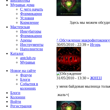
Библиотека
Муравьи дома
С чего начать
Формикарии
Условия
Кормление
Здесь мы можем обсуди
Мастерская
Инкубаторы
Формикарии
Арены
^ Обсуждение макрофотоконку
Инструменты
30/05/2010 - 22:39 »
Игорь
Наполнители
Каталог
antclub.ru
Муравьи
Новое на сайте
Форум
31/05/2010 - 13:30 »
ЖНЕЦ
Блоги
События в
у меня байдовая мылница толь
колониях
Блоги
жаль=(
Колонии
Войти
Peгиcтpaция