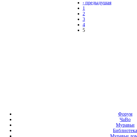
‹ предыдущая
1
2
3
4
5
Форум
ЧаВо
Муравьи
Библиотек
Муравьи до