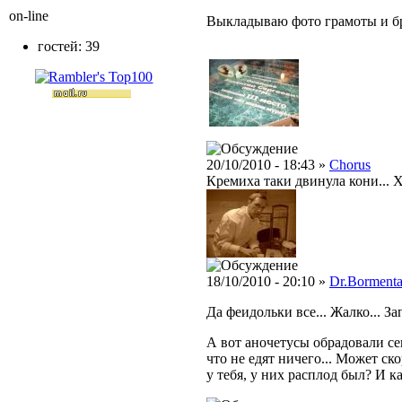
on-line
Выкладываю фото грамоты и бре
гостей: 39
20/10/2010 - 18:43 »
Chorus
Кремиха таки двинула кони... Х
18/10/2010 - 20:10 »
Dr.Bormenta
Да феидольки все... Жалко... З
А вот аночетусы обрадовали сег
что не едят ничего... Может ско
у тебя, у них расплод был? И 