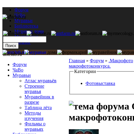
Форум
ЧаВо
Муравьи
Библиотека
Муравьи дома
Мастерская
Каталог
antclub.ru
Главная
»
Форум
»
.Макрофото
Форум
макрофотоконкурса.
ЧаВо
Категории
Муравьи
Атлас муравьёв
Фотовыставка
Строение
муравья
Муравейник в
разрезе
Таблица лёта
Методы
макрофотокон
изучения
Фильмы о
муравьях