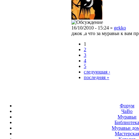
16/10/2010 - 15:24 »
gekko
джок ,а что за муравьи к вам 
1
2
3
4
5
следующая ›
последняя »
Форум
ЧаВо
Муравьи
Библиотек
Муравьи до
Мастерска