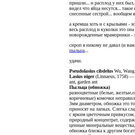
пришли... и расплод у них был,
видел что яйца несутся... тако
снесенные сестрой... вообщем я
а кремша хоть и с крыльями - х
весь расплод и куколки это она
новорожденные мраморники - л
сироп я никому не давал (и вам 
пыльца
...
удачи.
Pseudolasius cibdelus
Wu, Wang,
Lasius niger
(Linnaeus, 1758)
ant, garden ant
Пыльца (обножка)
разноцветные
(белые, желтые,
коричневые) комочки неправил
3мм диаметром, обножка это то
приносят на лапках. Слегка сла
с ярким цветочным привкусом
природный концентрат, содерж
ценные минеральные вещества,
обножка близка к другим бога