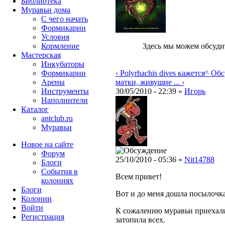
Библиотека
Муравьи дома
С чего начать
Формикарии
Условия
Кормление
Здесь мы можем обсуди
Мастерская
Инкубаторы
Формикарии
‹ Polyrhachis dives кажется
^ Обс
Арены
матки, живущие ... ›
Инструменты
30/05/2010 - 22:39 »
Игорь
Наполнители
Каталог
antclub.ru
Муравьи
Новое на сайте
Форум
25/10/2010 - 05:36 »
Nit14788
Блоги
События в
Всем привет!
колониях
Блоги
Вот и до меня дошла посылочк
Колонии
Войти
К сожалению муравьи приехали
Peгиcтpaция
затопила всех.