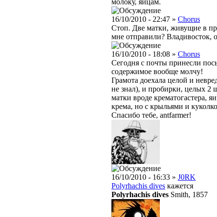
молоку, яйцам.
16/10/2010 - 22:47 »
Chorus
Стоп. Две матки, живущие в пр
мне отправили? Владивосток, о
16/10/2010 - 18:08 »
Chorus
Сегодня с почты принесли посы
содержимое вообще молчу!
Грамота доехала целой и невре
не знал), и пробирки, целых 2 
матки вроде крематогастера, яи
крема, но с крыльями и куколко
Спасибо тебе, antfarmer!
16/10/2010 - 16:33 »
J0RK
Polyrhachis dives
кажется
Polyrhachis dives
Smith, 1857