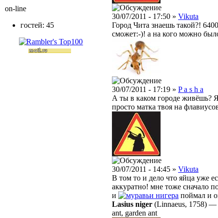
on-line
30/07/2011 - 17:50 »
Vikuta
гостей: 45
Город Чита знаешь такой?! 6400
сможет:-)! а на кого можно был
30/07/2011 - 17:19 »
P a s h a
А ты в каком городе живёшь? Я
просто матка твоя на флавиусов
30/07/2011 - 14:45 »
Vikuta
В том то и дело что яйца уже ес
аккуратно! мне тоже сначало п
и
нигера
поймал и о
Lasius niger
(Linnaeus, 1758)
ant, garden ant