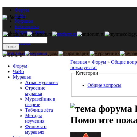
Форум
ЧаВо
Муравьи
Библиотека
Муравьи дома
Мастерская
Каталог
antclub.ru
Главная
»
Форум
»
Общие воп
Форум
пожалуйста!
ЧаВо
Категории
Муравьи
Атлас муравьёв
Общие вопросы
Строение
муравья
Муравейник в
разрезе
Таблица лёта
Методы
Помогите пожа
изучения
Фильмы о
муравьях