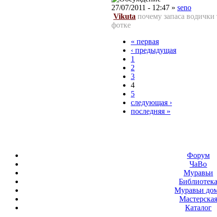
27/07/2011 - 12:47 »
seno
Vikuta
почему запаса водички т
фотке
« первая
‹ предыдущая
1
2
3
4
5
следующая ›
последняя »
Форум
ЧаВо
Муравьи
Библиотек
Муравьи до
Мастерска
Каталог