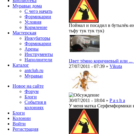
Библиотека
Муравьи дома
С чего начать
Формикарии
Условия
Поймал и посадил в бутылёк-ин
Кормление
тьфу тук тук тук)
Мастерская
Инкубаторы
Формикарии
Арены
Инструменты
Наполнители
Цвет тёмно коричневый или ... 
Каталог
27/07/2011 - 07:39 »
Vikuta
antclub.ru
Муравьи
Новое на сайте
Форум
Блоги
30/07/2011 - 18:04 »
P a s h a
События в
У меня матка Серфемформики к
колониях
Блоги
Колонии
Войти
Peгиcтpaция