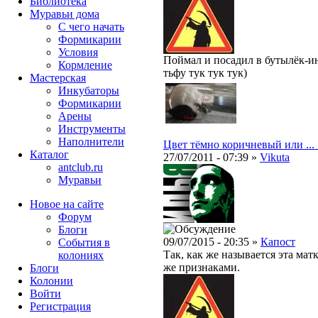
Библиотека
Муравьи дома
С чего начать
Формикарии
Условия
Поймал и посадил в бутылёк-ин
Кормление
тьфу тук тук тук)
Мастерская
Инкубаторы
Формикарии
Арены
Инструменты
Наполнители
Цвет тёмно коричневый или ... 
Каталог
27/07/2011 - 07:39 »
Vikuta
antclub.ru
Муравьи
Новое на сайте
Форум
Блоги
09/07/2015 - 20:35 »
Капост
События в
Так, как же называется эта мат
колониях
же признаками.
Блоги
Колонии
Войти
Peгиcтpaция