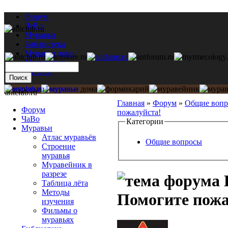
Форум
ЧаВо
Муравьи
Библиотека
Муравьи дома
Мастерская
Каталог
antclub.ru
Главная
»
Форум
»
Общие воп
Форум
пожалуйста!
ЧаВо
Категории
Муравьи
Атлас муравьёв
Общие вопросы
Строение
муравья
Муравейник в
разрезе
Таблица лёта
Методы
Помогите пожа
изучения
Фильмы о
муравьях