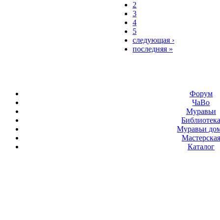
2
3
4
5
следующая ›
последняя »
Форум
ЧаВо
Муравьи
Библиотек
Муравьи до
Мастерска
Каталог