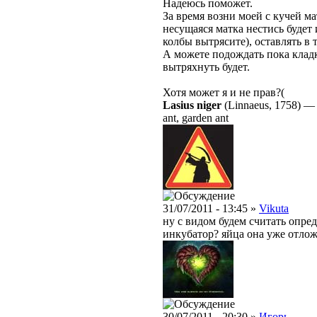
Надеюсь поможет.
За время возни моей с кучей м
несущаяся матка нестись будет 
колбы вытрясите), оставлять в 
А можете подождать пока кладк
вытряхнуть будет.
Хотя может я и не прав?(
Lasius niger
(Linnaeus, 1758)
ant, garden ant
31/07/2011 - 13:45 »
Vikuta
ну с видом будем считать опред
инкубатор? яйца она уже отлож
30/07/2011 - 20:30 »
Игорь