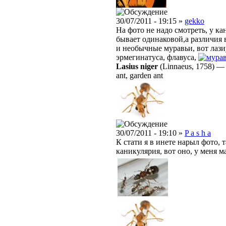
30/07/2011 - 19:15 »
gekko
На фото не надо смотреть, у к
бывает одинаковой,а различия 
и необычные муравьи, вот лази
эрмегинатуса, флавуса,
Lasius niger
(Linnaeus, 1758)
ant, garden ant
30/07/2011 - 19:10 »
P a s h a
К стати я в инете нарыл фото,
каникулярия, вот оно, у меня м