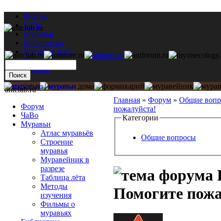
Форум
ЧаВо
Муравьи
Библиотека
Муравьи дома
Мастерская
Каталог
antclub.ru
Главная
»
Форум
»
Общие воп
Форум
пожалуйста!
ЧаВо
Категории
Муравьи
Атлас муравьёв
Общие вопросы
Строение
муравья
Муравейник в
разрезе
Таблица лёта
Методы
Помогите пожа
изучения
Фильмы о
муравьях