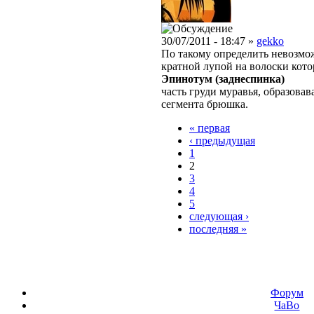
30/07/2011 - 18:47 »
gekko
По такому определить невозмож
кратной лупой на волоски кото
Эпинотум (заднеспинка)
часть груди муравья, образова
сегмента брюшка.
« первая
‹ предыдущая
1
2
3
4
5
следующая ›
последняя »
Форум
ЧаВо