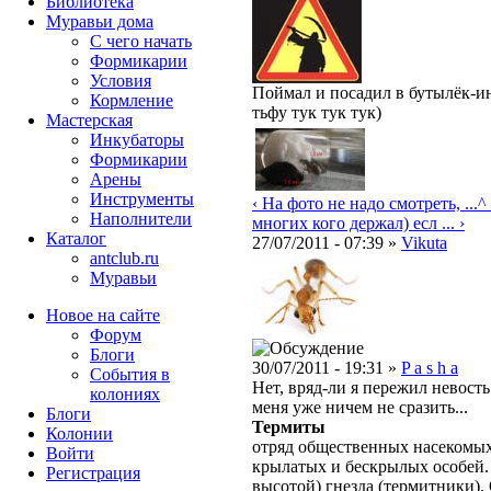
Библиотека
Муравьи дома
С чего начать
Формикарии
Условия
Поймал и посадил в бутылёк-ин
Кормление
тьфу тук тук тук)
Мастерская
Инкубаторы
Формикарии
Арены
Инструменты
‹ На фото не надо смотреть, ...
^
Наполнители
многих кого держал) есл ... ›
Каталог
27/07/2011 - 07:39 »
Vikuta
antclub.ru
Муравьи
Новое на сайте
Форум
Блоги
30/07/2011 - 19:31 »
P a s h a
События в
Нет, вряд-ли я пережил невость
колониях
меня уже ничем не сразить...
Блоги
Термиты
Колонии
отряд общественных насекомых
Войти
крылатых и бескрылых особей.
Peгиcтpaция
высотой) гнезда (термитники).