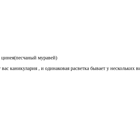
 цинея(песчаный муравей)
 вас каникулария , и одинаковая расветка бывает у нескольких в