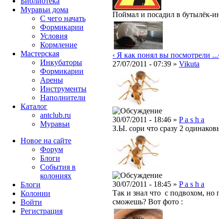
Библиотека
Муравьи дома
Поймал и посадил в бутылёк-ин
С чего начать
Формикарии
Условия
Кормление
Мастерская
‹ Я как понял вы посмотрели ...
Инкубаторы
27/07/2011 - 07:39 »
Vikuta
Формикарии
Арены
Инструменты
Наполнители
Каталог
antclub.ru
30/07/2011 - 18:46 »
P a s h a
Муравьи
З.Ы. сори что сразу 2 одинаков
Новое на сайте
Форум
Блоги
События в
колониях
30/07/2011 - 18:45 »
P a s h a
Блоги
Так и знал что с подвохом, но 
Колонии
сможешь? Вот фото :
Войти
Peгиcтpaция