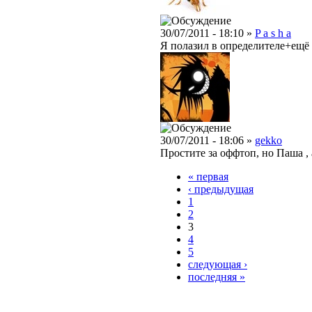
30/07/2011 - 18:10 »
P a s h a
Я полазил в определителе+ещё 
30/07/2011 - 18:06 »
gekko
Простите за оффтоп, но Паша , 
« первая
‹ предыдущая
1
2
3
4
5
следующая ›
последняя »