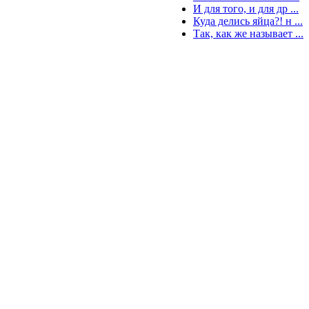
И для того, и для др ...
Куда делись яйца?! н ...
Так, как же называет ...