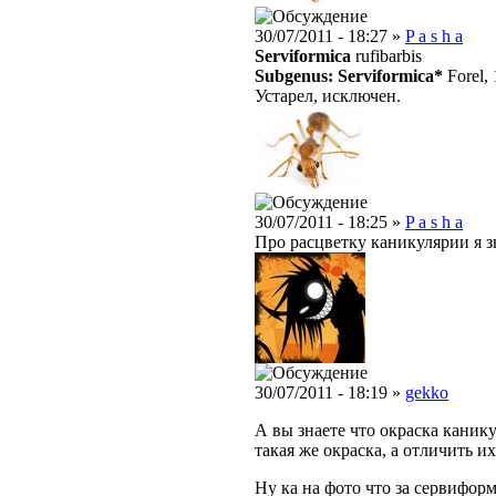
30/07/2011 - 18:27 »
P a s h a
Serviformica
rufibarbis
Subgenus: Serviformica*
Forel,
Устарел, исключен.
30/07/2011 - 18:25 »
P a s h a
Про расцветку каникулярии я зн
30/07/2011 - 18:19 »
gekko
А вы знаете что окраска каник
такая же окраска, а отличить 
Ну ка на фото что за сервифор