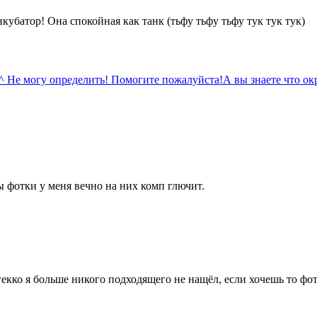
кубатор! Она спокойная как танк (тьфу тьфу тьфу тук тук тук)
^ Не могу определить! Помогите пожалуйста!
А вы знаете что окра
ы фотки у меня вечно на них комп глючит.
гекко я больше никого подходящего не нащёл, если хочешь то фот