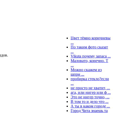
Цвет тёмно коричневы
...
По таким фото сказат
...
идов.
Vikuta почему запаса ...
Маловато, конечно. Т
...
Можно скажем из
шпри ...
пробирка стекло?если
...
не просто не хватит, ...
ага, или нигер или ф ...
Это не нигер точно, ...
В том то и дело что ...
А ты в каком городе ...
Город Чита знаешь та