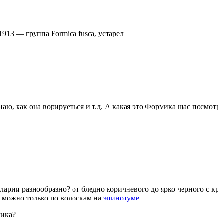
 1913
—
группа Formica fusca, устарел
аю, как она ворируеться и т.д. А какая это Формика щас посмотр
уларии разнообразно? от бледно коричневого до ярко черного с 
их можно только по волоскам на
эпинотуме
.
мика?