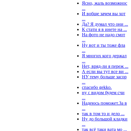
Ясно, жаль возможнос
...
И вобще зачем вы хот
...
Да? Я думал что они ...
К стати я в инете на ...
На фото не надо смот
...
Ну вот и ты тоже фла
...
Я многих кого держал
...
Нет, вряд-ли я переж ...
А если вы тут все ви ...
НУ тему больше засор
...
спасибо gekko.
ну с видом будем счи
...
Надеюсь поможет.За в
...
так в том то и дело ...
Ну до большой кладки
...
так всё таки вата мо ...