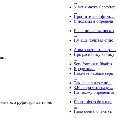
...
У меня матка Серфемф
...
Простите за оффтоп, ...
Я полазил в определи
...
Я как понял вы посмо
...
Ну, ещё почитал опис
...
А вы знаете что окра ...
Про расцветку канику
ю...
...
Serviformica rufibarbis
Вроде она...
Павел это вобще серв
...
Так и знал что с по ...
З.Ы. сори что сразу ...
По такому определить
...
Ясно... фото большое
красным, а руфибарбиса точно
...
Надо очень, очень ув
...