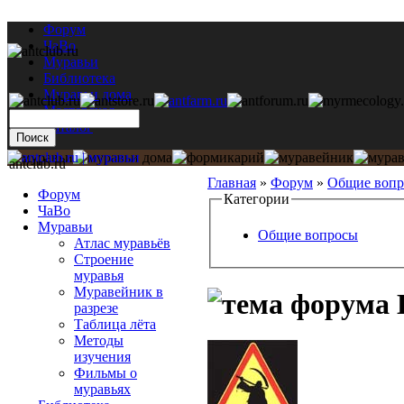
Форум
ЧаВо
Муравьи
Библиотека
Муравьи дома
Мастерская
Каталог
antclub.ru
Главная
»
Форум
»
Общие воп
Форум
Категории
ЧаВо
Муравьи
Общие вопросы
Атлас муравьёв
Строение
муравья
Муравейник в
разрезе
Таблица лёта
Методы
изучения
Фильмы о
муравьях