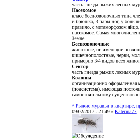
часть гнезда рыжих лесных му
Насекомое
класс беспозвоночных типа чле
и брюшко, 3 пары ног, у больш
правило, с метаморфозом яйцо,
насекомое. Самая многочислен
Земле.
Беспозвоночные
животные, не имеющие позвоно
кишечнополостные, черви, молл
примерно 3/4 видов всех живо
Сектор
часть гнезда рыжих лесных мур
Колонна
организационно оформленная м
(подсистема), имеющая постоян
самостоятельному существова
^ Рыжие муравьи в квартире, 
09/02/2017 - 21:49 »
Katerina77