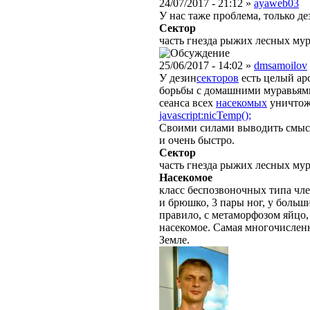
24/07/2017 - 21:12 »
ayaweb03
У нас таже проблема, только де
Сектор
часть гнезда рыжих лесных мур
25/06/2017 - 14:02 »
dmsamoilov
У дезин
секторов
есть целый ар
борьбы с домашними муравьями
сеанса всех
насекомых
уничтож
javascript:nicTemp();
Своими силами выводить смысл
и очень быстро.
Сектор
часть гнезда рыжих лесных мур
Насекомое
класс беспозвоночных типа чле
и брюшко, 3 пары ног, у больш
правило, с метаморфозом яйцо,
насекомое. Самая многочислен
Земле.