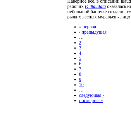
Наверное все, в описании illau
рабочих
P. illaudata
оказалась н
небольшой баночке создали ат
рыжих лесных муравьев - лицо 
« первая
‹ предыдущая
…
2
3
4
5
6
7
8
9
10
…
следующая ›
последняя »