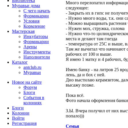
Библиотека
Много перелопатил информаци
Муравьи дома
следующее:
С чего начать
- Закрыть их в гипс не получит
Формикарии
- Нужно много воды, т.к. они 
Условия
- Можно выращивать растения 
Кормление
- Нужен мох, стружка, солома
Мастерская
- Нужно что-то цилиндрическое
Инкубаторы
места и делают там гнезда
Формикарии
- температура от 25С и выше, 
Арены
Там же вычитал что начинают 
Инструменты
рабочих от 100 и выше.
Наполнители
Я имею 1 матку и 4 рабочих, бу
Каталог
antclub.ru
Имею банку - на литров 25 вро
Муравьи
лень, да и бох с ней.
Дно выстилаю керамзитом, дале
Новое на сайте
высажу позже.
Форум
Блоги
Пока всё.
События в
Фото начала оформления банки 
колониях
Блоги
З.Ы. Вчера получил от них выст
Колонии
попало)))
Войти
Peгиcтpaция
Семья