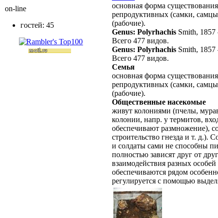
основная форма существовани
on-line
репродуктивных (самки, самцы
(рабочие).
гостей: 45
Genus: Polyrhachis
Smith, 1857
Всего 477 видов.
Genus: Polyrhachis
Smith, 1857
Всего 477 видов.
Семья
основная форма существования
репродуктивных (самки, самцы
(рабочие).
Общественные насекомые
живут колониями (пчелы, мурав
колонии, напр. у термитов, вх
обеспечивают размножение), со
строительство гнезда и т. д.).
и солдаты сами не способны пи
полностью зависят друг от дру
взаимодействия разных особей
обеспечиваются рядом особенно
регулируется с помощью выдел