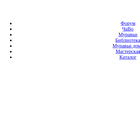
Форум
ЧаВо
Муравьи
Библиотек
Муравьи до
Мастерска
Каталог