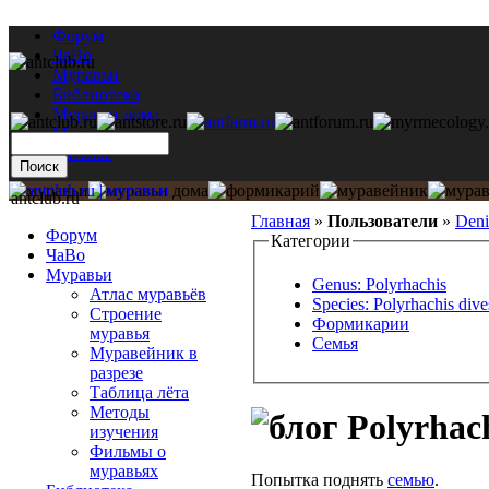
Форум
ЧаВо
Муравьи
Библиотека
Муравьи дома
Мастерская
Каталог
antclub.ru
Главная
»
Пользователи
»
Deni
Форум
Категории
ЧаВо
Муравьи
Genus: Polyrhachis
Атлас муравьёв
Species: Polyrhachis dive
Строение
Формикарии
муравья
Семья
Муравейник в
разрезе
Таблица лёта
Методы
Polyrhach
изучения
Фильмы о
муравьях
Попытка поднять
семью
.