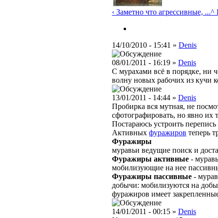
‹ Заметно что агрессивные, ...
^ 
14/10/2010 - 15:41 »
Denis
08/01/2011 - 16:19 »
Denis
С мурахами всё в порядке, ни ч
волну новых рабочих из кучи к
13/01/2011 - 14:44 »
Denis
Пробирка вся мутная, не посмо
сфотографировать, но явно их т
Постараюсь устроить перепись
Активных
фуражиров
теперь т
Фуражиры
муравьи ведущие поиск и дост
Фуражиры активные
- мурав
мобилизующие на нее пассивн
Фуражиры пассивные
- мурав
добычи: мобилизуются на доб
фуражиров имеет закрепленные
14/01/2011 - 00:15 »
Denis