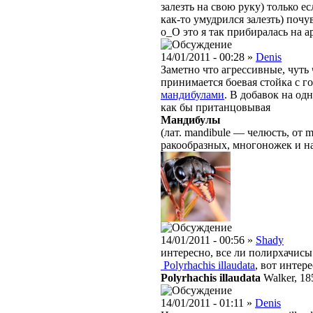
залезть на свою руку) только е
как-то умудрился залезть) почу
о_О это я так прибиралась на а
14/01/2011 - 00:28 »
Denis
Заметно что агрессивные, чуть 
принимается боевая стойка с г
мандибулами
. В добавок на од
как бы пританцовывая
Мандибулы
(лат. mandibule — челюсть, от 
ракообразных, многоножек и н
14/01/2011 - 00:56 »
Shady
интересно, все ли полирхачисы
Polyrhachis illaudata
, вот интер
Polyrhachis illaudata
Walker, 18
14/01/2011 - 01:11 »
Denis