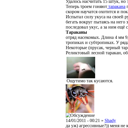
Удалось насчитать 15 штук, но 
Теперь троем гоняют
таракана
п
скором научатся охотится и по
Испытал силу укуса на своей р
бегать вокруг пытаясь на него з
последовал укус, а за ним ещё 
Тараканы
отряд насекомых. Длина 4 мм 9
тропиках и субтропиках. У ряд
Некоторые (прусак, черный тар
Реликтовый лесной таракан, о
Ощутимо так кусаются.
14/01/2011 - 00:21 »
Shady
да уж) агрессивные?)) меня не 