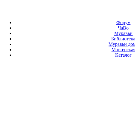
Форум
ЧаВо
Муравьи
Библиотек
Муравьи до
Мастерска
Каталог