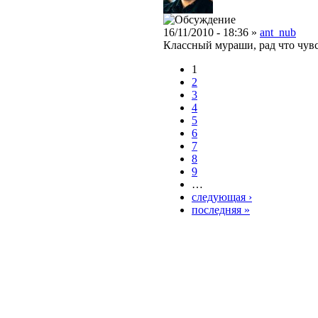
16/11/2010 - 18:36 »
ant_nub
Классный мураши, рад что чувс
1
2
3
4
5
6
7
8
9
…
следующая ›
последняя »