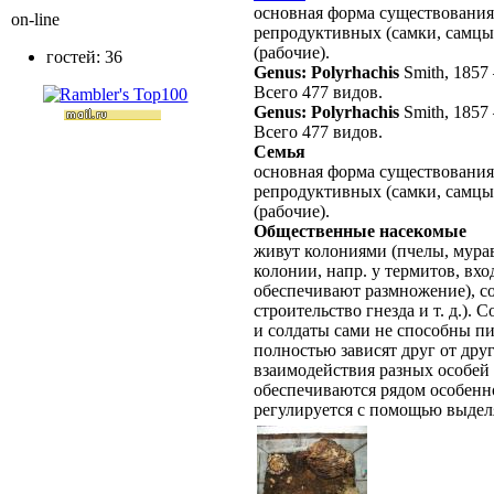
основная форма существовани
on-line
репродуктивных (самки, самцы
(рабочие).
гостей: 36
Genus: Polyrhachis
Smith, 1857
Всего 477 видов.
Genus: Polyrhachis
Smith, 1857
Всего 477 видов.
Семья
основная форма существования
репродуктивных (самки, самцы
(рабочие).
Общественные насекомые
живут колониями (пчелы, мурав
колонии, напр. у термитов, вх
обеспечивают размножение), со
строительство гнезда и т. д.).
и солдаты сами не способны пи
полностью зависят друг от дру
взаимодействия разных особей
обеспечиваются рядом особенно
регулируется с помощью выдел