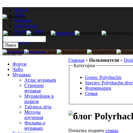
Форум
ЧаВо
Муравьи
Библиотека
Муравьи дома
Мастерская
Каталог
antclub.ru
Главная
»
Пользователи
»
Deni
Форум
Категории
ЧаВо
Муравьи
Genus: Polyrhachis
Атлас муравьёв
Species: Polyrhachis dive
Строение
Формикарии
муравья
Семья
Муравейник в
разрезе
Таблица лёта
Методы
Polyrhach
изучения
Фильмы о
муравьях
Попытка поднять
семью
.