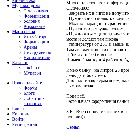
Библиотека
Много перелопатил информаци
Муравьи дома
следующее:
С чего начать
- Закрыть их в гипс не получит
Формикарии
- Нужно много воды, т.к. они 
Условия
- Можно выращивать растения 
Кормление
- Нужен мох, стружка, солома
Мастерская
- Нужно что-то цилиндрическое
Инкубаторы
места и делают там гнезда
Формикарии
- температура от 25С и выше, 
Арены
Там же вычитал что начинают 
Инструменты
рабочих от 100 и выше.
Наполнители
Я имею 1 матку и 4 рабочих, бу
Каталог
antclub.ru
Имею банку - на литров 25 вро
Муравьи
лень, да и бох с ней.
Дно выстилаю керамзитом, дале
Новое на сайте
высажу позже.
Форум
Блоги
Пока всё.
События в
Фото начала оформления банки 
колониях
Блоги
З.Ы. Вчера получил от них выст
Колонии
попало)))
Войти
Peгиcтpaция
Семья