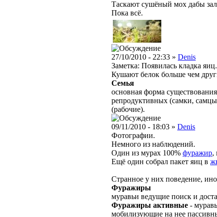
Таскают сушёный мох дабы зал
Пока всё.
27/10/2010 - 22:33 »
Denis
Заметка: Появилась кладка яиц
Кушают белок больше чем дру
Семья
основная форма существования
репродуктивных (самки, самцы
(рабочие).
09/11/2010 - 18:03 »
Denis
Фотографии.
Немного из наблюдений.
Один из мурах 100%
фуражир
,
Ещё один собрал пакет яиц в
ж
Странное у них поведение, иног
Фуражиры
муравьи ведущие поиск и дост
Фуражиры активные
- мурав
мобилизующие на нее пассивн