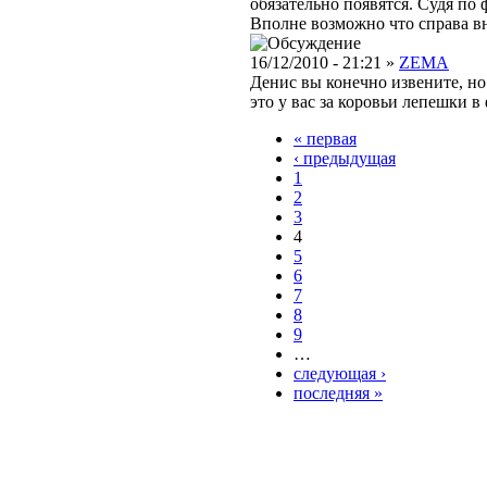
обязательно появятся. Судя по 
Вполне возможно что справа вни
16/12/2010 - 21:21 »
ZEMA
Денис вы конечно извените, но 
это у вас за коровьи лепешки в
« первая
‹ предыдущая
1
2
3
4
5
6
7
8
9
…
следующая ›
последняя »