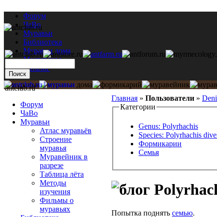
Форум
ЧаВо
Муравьи
Библиотека
Муравьи дома
Мастерская
Каталог
antclub.ru
Главная
»
Пользователи
»
Deni
Форум
Категории
ЧаВо
Муравьи
Genus: Polyrhachis
Атлас муравьёв
Species: Polyrhachis dive
Строение
Формикарии
муравья
Семья
Муравейник в
разрезе
Таблица лёта
Методы
Polyrhach
изучения
Фильмы о
муравьях
Попытка поднять
семью
.