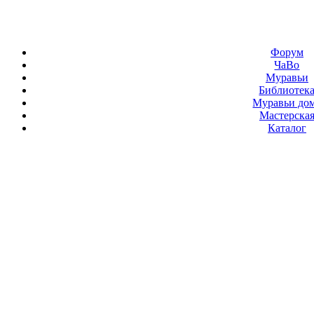
Форум
ЧаВо
Муравьи
Библиотек
Муравьи до
Мастерска
Каталог