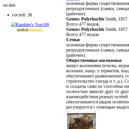
основная форма существовани
on-line
репродуктивных (самки, самцы
(рабочие).
гостей: 38
Genus: Polyrhachis
Smith, 1857
Всего 477 видов.
Genus: Polyrhachis
Smith, 1857
Всего 477 видов.
Семья
основная форма существования
репродуктивных (самки, самцы
(рабочие).
Общественные насекомые
живут колониями (пчелы, мурав
колонии, напр. у термитов, вх
обеспечивают размножение), со
строительство гнезда и т. д.).
и солдаты сами не способны пи
полностью зависят друг от дру
взаимодействия разных особей
обеспечиваются рядом особенно
регулируется с помощью выдел