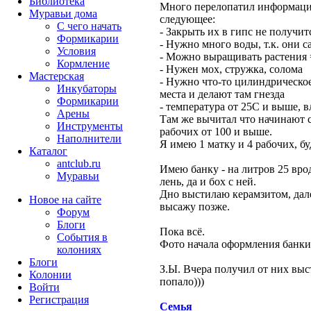
Библиотека
Много перелопатил информаци
Муравьи дома
следующее:
С чего начать
- Закрыть их в гипс не получит
Формикарии
- Нужно много воды, т.к. они 
Условия
- Можно выращивать растения 
Кормление
- Нужен мох, стружка, солома
Мастерская
- Нужно что-то цилиндрическое
Инкубаторы
места и делают там гнезда
Формикарии
- температура от 25С и выше, 
Арены
Там же вычитал что начинают 
Инструменты
рабочих от 100 и выше.
Наполнители
Я имею 1 матку и 4 рабочих, бу
Каталог
antclub.ru
Имею банку - на литров 25 вро
Муравьи
лень, да и бох с ней.
Дно выстилаю керамзитом, дале
Новое на сайте
высажу позже.
Форум
Блоги
Пока всё.
События в
Фото начала оформления банки 
колониях
Блоги
З.Ы. Вчера получил от них выст
Колонии
попало)))
Войти
Peгиcтpaция
Семья