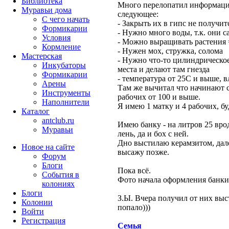
Библиотека
Много перелопатил информаци
Муравьи дома
следующее:
С чего начать
- Закрыть их в гипс не получит
Формикарии
- Нужно много воды, т.к. они 
Условия
- Можно выращивать растения 
Кормление
- Нужен мох, стружка, солома
Мастерская
- Нужно что-то цилиндрическое
Инкубаторы
места и делают там гнезда
Формикарии
- температура от 25С и выше, 
Арены
Там же вычитал что начинают 
Инструменты
рабочих от 100 и выше.
Наполнители
Я имею 1 матку и 4 рабочих, бу
Каталог
antclub.ru
Имею банку - на литров 25 вро
Муравьи
лень, да и бох с ней.
Дно выстилаю керамзитом, дале
Новое на сайте
высажу позже.
Форум
Блоги
Пока всё.
События в
Фото начала оформления банки 
колониях
Блоги
З.Ы. Вчера получил от них выст
Колонии
попало)))
Войти
Peгиcтpaция
Семья