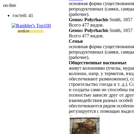
основная форма существовани
on-line
репродуктивных (самки, самцы
(рабочие).
гостей: 41
Genus: Polyrhachis
Smith, 1857
Всего 477 видов.
Genus: Polyrhachis
Smith, 1857
Всего 477 видов.
Семья
основная форма существования
репродуктивных (самки, самцы
(рабочие).
Общественные насекомые
живут колониями (пчелы, мурав
колонии, напр. у термитов, вх
обеспечивают размножение), со
строительство гнезда и т. д.).
и солдаты сами не способны пи
полностью зависят друг от дру
взаимодействия разных особей
обеспечиваются рядом особенно
регулируется с помощью выдел