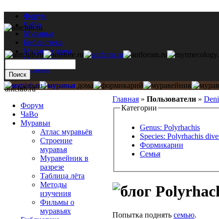
Форум
ЧаВо
Муравьи
Библиотека
Муравьи дома
Мастерская
Каталог
antclub.ru
Главная
»
Пользователи
»
Deni
Форум
Категории
ЧаВо
Муравьи
Genus: Polyrhachis
Атлас муравьёв
Species: Polyrhachis dive
Строение
Формикарии
муравья
Семья
Муравейник в
разрезе
Таблица лёта
Методы
Polyrhach
изучения
Фильмы о
муравьях
Попытка поднять
семью
.