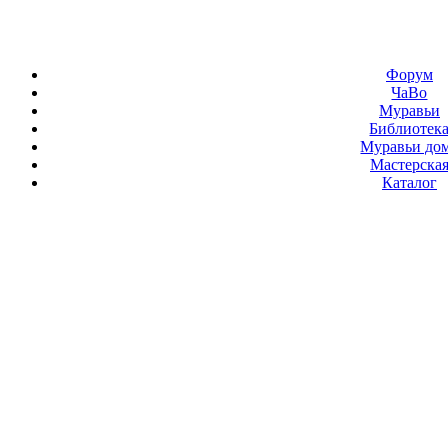
Форум
ЧаВо
Муравьи
Библиотек
Муравьи до
Мастерска
Каталог