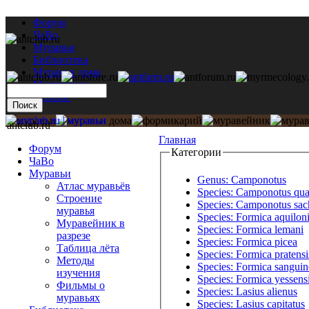
Форум
ЧаВо
Муравьи
Библиотека
Муравьи дома
Мастерская
Каталог
antclub.ru
Главная
Форум
Категории
ЧаВо
Муравьи
Genus: Camponotus
Атлас муравьёв
Species: Camponotus qua
Строение
Species: Camponotus sach
муравья
Species: Formica aquilon
Муравейник в
Species: Formica lemani
разрезе
Species: Formica picea
Таблица лёта
Species: Formica pratensi
Методы
Species: Formica sanguin
изучения
Species: Formica yessens
Фильмы о
Species: Lasius alienus
муравьях
Species: Lasius capitatus