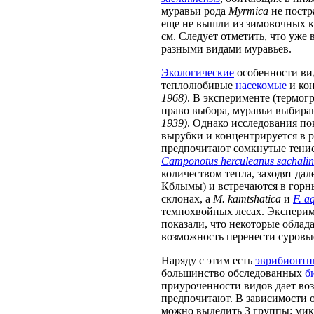
муравьи рода
Myrmica
не постра
еще не вышли из зимовочных к
см. Следует отметить, что уже
разными видами муравьев.
Экологические
особенности вид
теплолюбивые
насекомые
и ко
1968)
. В эксперименте (термогр
право выбора, муравьи выбира
1939)
. Однако исследования по
вырубки и концентрируется в р
предпочитают сомкнутые тенис
Camponotus herculeanus sachalin
количеством тепла, заходят дал
Кблымы) и встречаются в горн
склонах, а
M. kamtshatica
и
F. a
темнохвойных лесах. Экспери
показали, что некоторые облад
возможность перенести суровы
Наряду с этим есть
эврибионтн
большинство обследованных
б
приуроченности видов дает во
предпочитают. В зависимости 
можно выделить 3 группы: ми