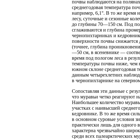
почвы наблюдаются на полянах
среднегодовая температура почв
например, 6,1°. В то же время 
лесу, суточные и сезонные кол
до глубины 70—150 см. Под по
сглаживаются и глубина проме
чернопихтарниках и кедровник
поверхности почвы снижается д
(точнее, глубина проникновени
—50 см, в ясеневнике — соотве
время под пологом леса в резул
температуры почвы ниже, чем н
южном склоне среднегодовая те
данным четырехлетних наблюден
в чернопихтарнике на северном
Сопоставляя эти данные с резу
что муравьи четко реагируют 
Наибольшее количество муравь
участках с наивысшей среднегод
кедровнике. В то же время сил
в основном суровые условия з
практически лишь для одного
характерна чрезвычайно широк
среди всех палеарктических му