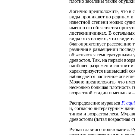
плотно заселены также опушки 
Логично предположить, что в 
виды проникают по рединам и 
известной степени можно судит
именно ею объясняется присут
лиственничниках. В остальных
виды отсутствуют, что свидете
благоприятствует расселению 
различия в размещении последн
объясняются температурными у
древостоя. Так, на первой возр
наиболее разрежен и состоит из
характеризуется наивысшей сом
наблюдается частичное осветл
Можно предположить, что имен
несколько большая плотность г
возрастной стадии и меньшая —
Распределение муравьев
F. aqui
и, согласно литературным да
типом и возрастом леса. Мурав
древостоям (пятая возрастная с
Рубки главного пользования. Р
резкими качественными и кол