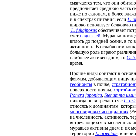
смягчается тем, что они обитаю
предпочитает среднюю часть с
ниже по склонам, в более вла
и в спектрах питания: если
L. o
широко использует белковую п
L. fuliginosus
обеспечивает пот
счет
пади
тлей
. Муравьи после
вплоть до поздней осени, в то 
активность. В ослаблении кон
большую роль играют различия
наиболее активен днем, то
C. h
время.
Прочие виды обитают в основн
формам, добывающим пищу пре
геобионты
в почве,
стратобион
поверхности почвы,
хортобион
Ponera japonica
,
Stenamma ussur
никогда не встречаются с
L. ori
относясь к доминантам, котор
многовидовых ассоциациях
(Ре
на численность, активность, т
встречающихся в заселенных и
муравьев активны днем и их м
территории
L. orientale
, в пери