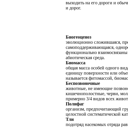
выходить на его дороги и обычн
и дорог.
Биогеоценоз
эволюционно сложившаяся, про
самоподдерживающаяся, одноро
функционально взаимосвязаны
абиотическая среда.
Биомасса
общая масса особей одного вид
единицу поверхности или объе
называется фитомассой, биома
Беспозвоночные
животные, не имеющие позвоно
кишечнополостные, черви, молл
примерно 3/4 видов всех живо
Полифаг
организм, предпочитающий гру
целостной систематической кат
Тли
подотряд насекомых отряда рав