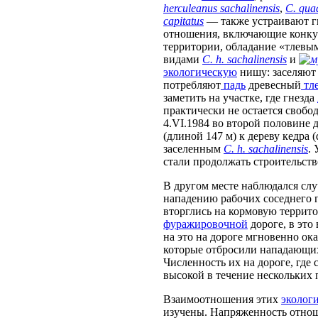
herculeanus sachalinensis
,
C. qua
capitatus
— также устраивают г
отношения, включающие конку
территории, обладание «тлевы
видами
C. h. sachalinensis
и
экологическую
нишу: заселяют
потребляют
падь
древесный
тл
заметить на участке, где гнезда
практически не остается свобо
4.VI.1984 во второй половине 
(длиной 147 м) к дереву кедра 
заселенным
C. h. sachalinensis
.
стали продолжать строительств
В другом месте наблюдался сл
нападению рабочих соседнего 
вторглись на кормовую терри
фуражировочной
дороге, в это
на это на дороге мгновенно ок
которые отбросили нападающи
Численность их на дороге, где
высокой в течение нескольких
Взаимоотношения этих
эколог
изучены. Напряженность отнош