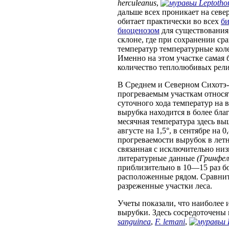
herculeanus
,
Leptotho
дальше всех проникает на севе
обитает практически во всех
би
биоценозом
для существования
склоне, где при сохранении с
температур температурные кол
Именно на этом участке самая 
количество теплолюбивых рели
В Среднем и Северном Сихотэ-
прогреваемым участкам относя
суточного хода температур на в
вырубка находится в более бла
месячная температура здесь выш
августе на 1,5°, в сентябре на 0,
прогреваемости вырубок в летн
связанная с исключительно ни
литературные данные
(Гринфел
приблизительно в 10—15 раз бо
расположенные рядом. Сравнит
разреженные участки леса.
Учеты показали, что наиболее
вырубки. Здесь сосредоточены
sanguinea
,
F. lemani
,