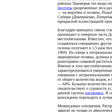
районах Приморья эти виды пе
биотопы
(разреженные леса раз
— на вырубки и поляны. Подоб
Сибири
(Дмитриенко, Петренко,
прекрасной иллюстрацией при
Благодаря принципу смены ста
проникают в северную часть Д
местообитаниям. Известно, чт
создаваться совершенно други
склоны получают в 1,5 раза бо
1969)
. На севере к интразона
защищенные поляны, долины ре
разнотравно-злаковой растител
Именно в этих местообитаниях
характеризующихся умеренными
связанные с интразональными 
от общего количества видов, 
— 64%. Большое количество ин
свидетельствует о суровости у
данной группы
насекомых
. В 
вынуждены переходить в лучше
Межвидовые отношения. Распре
зависят не только от абиотичес