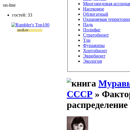
Многовидовая ассоциа
on-line
Насекомое
Облигатный
гостей: 33
Охраняемая территори
Падь
Полифаг
Стратобионт
Тли
Фуражиры
Хортобионт
Эврибионт
Экология
Муравь
СССР
» Факто
распределение