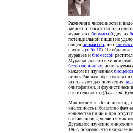
Различия в численности и видо
зависят от богатства того или 
муравьев с
биомассой
других
б
потенциальной пищи) не удало
общей
биомассой
, ни с
биомас
группы (
табл.10
). Не обнаруже
муравьев и
биомассой
растител
Муравьи являются хищниками-
беспозвоночных
, используемых
каждом из изученных
биоценоз
пищи. Равным образом для них 
используют для получения
пад
олигофагами, и фаунистический
растительности)
(Длусский, Куп
Микроклимат. Логично ожидат
численность и богатство фаун
количества пищи и при отсутс
составе почвы, является микро
Детальное изучение микроклим
1967)
показало, что наиболее в