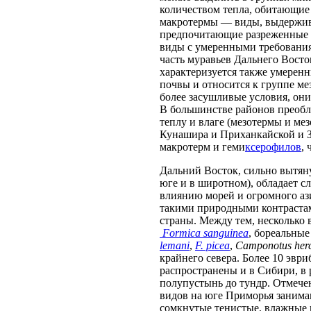
количеством тепла, обитающие 
макротермы — виды, выдержив
предпочитающие разреженные 
виды с умеренными требования
часть муравьев Дальнего Вост
характеризуется также умерен
почвы и относится к группе ме
более засушливые условия, они
В большинстве районов преоб
теплу и влаге (мезотермы и ме
Кунашира и Приханкайской и З
макротерм и геми
ксерофилов
,
Дальний Восток, сильно вытян
юге и в широтном), обладает 
влиянию морей и огромного ази
такими природными контрастам
страны. Между тем, несколько 
Formica sanguinea
, бореальны
lemani
,
F. picea
,
Camponotus her
крайнего севера. Более 10 эв
распространены и в Сибири, в
полупустынь до тундр. Отмече
видов на юге Приморья заним
сомкнутые тенистые, влажные м