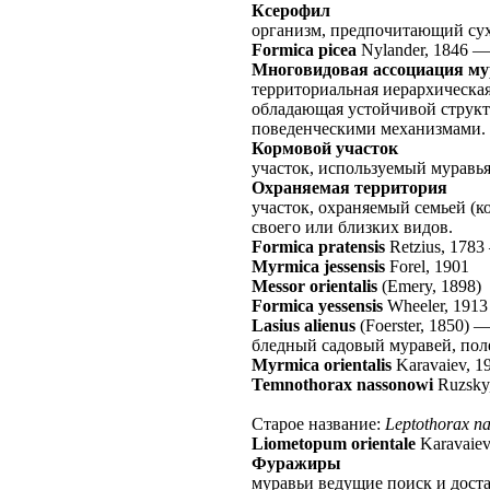
Ксерофил
организм, предпочитающий сух
Formica picea
Nylander, 1846
Многовидовая ассоциация м
территориальная иерархическа
обладающая устойчивой структ
поведенческими механизмами.
Кормовой участок
участок, используемый муравь
Охраняемая территория
участок, охраняемый семьей (
своего или близких видов.
Formica pratensis
Retzius, 1783
Myrmica jessensis
Forel, 1901
Messor orientalis
(Emery, 1898)
Formica yessensis
Wheeler, 1913
Lasius alienus
(Foerster, 1850)
бледный садовый муравей, полев
Myrmica orientalis
Karavaiev, 1
Temnothorax nassonowi
Ruzsky
Старое название:
Leptothorax na
Liometopum orientale
Karavaiev
Фуражиры
муравьи ведущие поиск и дост