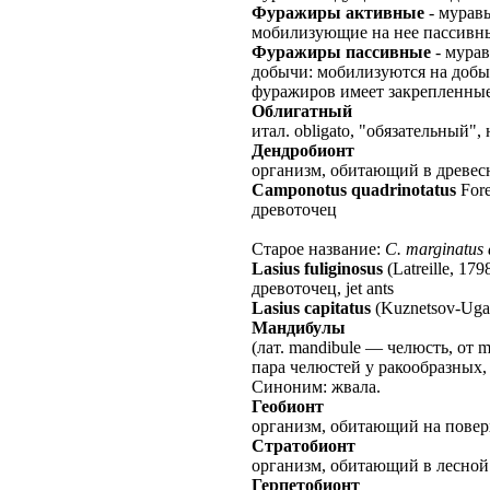
Фуражиры активные
- мурав
мобилизующие на нее пассивн
Фуражиры пассивные
- мурав
добычи: мобилизуются на доб
фуражиров имеет закрепленные
Облигатный
итал. obligato, "обязательный
Дендробионт
организм, обитающий в древесн
Camponotus quadrinotatus
Fore
древоточец
Старое название:
C. marginatus 
Lasius fuliginosus
(Latreille, 179
древоточец, jet ants
Lasius capitatus
(Kuznetsov-Uga
Мандибулы
(лат. mandibule — челюсть, от 
пара челюстей у ракообразных
Синоним: жвала.
Геобионт
организм, обитающий на повер
Стратобионт
организм, обитающий в лесной
Герпетобионт