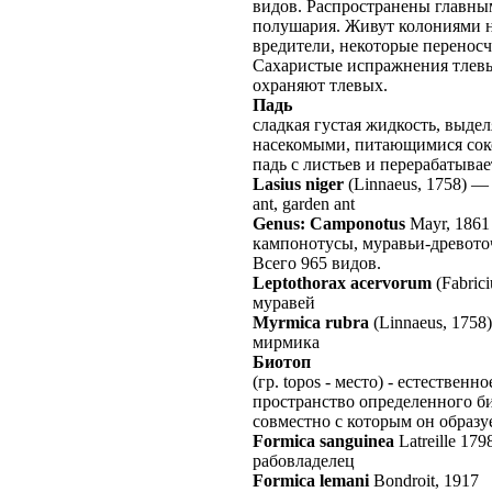
видов. Распространены главны
полушария. Живут колониями н
вредители, некоторые переносч
Сахаристые испражнения тлевы
охраняют тлевых.
Падь
сладкая густая жидкость, выде
насекомыми, питающимися соко
падь с листьев и перерабатывае
Lasius niger
(Linnaeus, 1758)
ant, garden ant
Genus: Camponotus
Mayr, 1861
кампонотусы, муравьи-древото
Всего 965 видов.
Leptothorax acervorum
(Fabrici
муравей
Myrmica rubra
(Linnaeus, 1758)
мирмика
Биотоп
(гр. topos - место) - естествен
пространство определенного б
совместно с которым он образуе
Formica sanguinea
Latreille 179
рабовладелец
Formica lemani
Bondroit, 1917