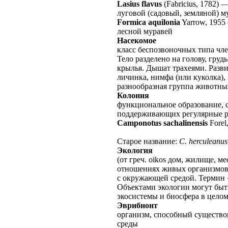
Lasius flavus
(Fabricius, 1782)
луговой (садовый, земляной) м
Formica aquilonia
Yarrow, 1955
лесной муравей
Насекомое
класс беспозвоночных типа чл
Тело разделено на голову, груд
крылья. Дышат трахеями. Разви
личинка, нимфа (или куколка),
разнообразная группа животных
Колония
функциональное образование, с
поддерживающих регулярные 
Camponotus sachalinensis
Forel
Старое название:
C. herculeanus
Экология
(от греч. oikos дом, жилище, ме
отношениях живых организмов
с окружающей средой. Термин «
Объектами экологии могут быт
экосистемы и биосфера в целом
Эврибионт
организм, способный существо
среды