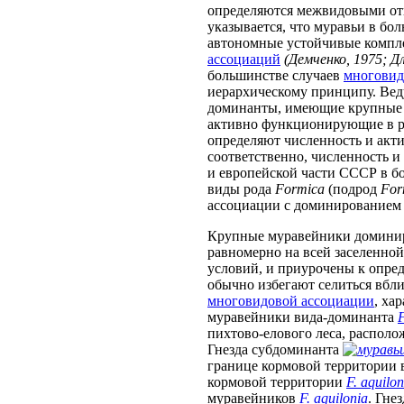
определяются межвидовыми отн
указывается, что муравьи в б
автономные устойчивые компл
ассоциаций
(Демченко, 1975; Дл
большинстве случаев
многовид
иерархическому принципу. Вед
доминанты, имеющие крупны
активно функционирующие в р
определяют численность и акт
соответственно, численность 
и европейской части СССР в 
виды рода
Formica
(подрод
For
ассоциации с доминированием
Крупные муравейники доминир
равномерно на всей заселенно
условий, и приурочены к опре
обычно избегают селиться вбли
многовидовой ассоциации
, ха
муравейники вида-доминанта
F
пихтово-елового леса, располо
Гнезда субдоминанта
границе кормовой территории 
кормовой территории
F. aquilon
муравейников
F. aquilonia
. Гне