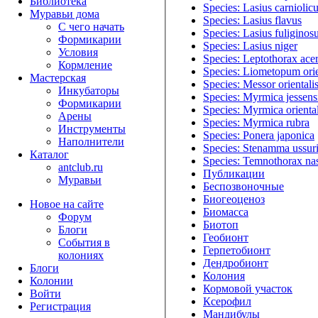
Библиотека
Species: Lasius carniolic
Муравьи дома
Species: Lasius flavus
С чего начать
Species: Lasius fuliginos
Формикарии
Species: Lasius niger
Условия
Species: Leptothorax ac
Кормление
Species: Liometopum orie
Мастерская
Species: Messor orientali
Инкубаторы
Species: Myrmica jessens
Формикарии
Species: Myrmica oriental
Арены
Species: Myrmica rubra
Инструменты
Species: Ponera japonica
Наполнители
Species: Stenamma ussur
Каталог
Species: Temnothorax na
antclub.ru
Публикации
Муравьи
Беспозвоночные
Биогеоценоз
Новое на сайте
Биомасса
Форум
Биотоп
Блоги
Геобионт
События в
Герпетобионт
колониях
Дендробионт
Блоги
Колония
Колонии
Кормовой участок
Войти
Ксерофил
Peгиcтpaция
Мандибулы