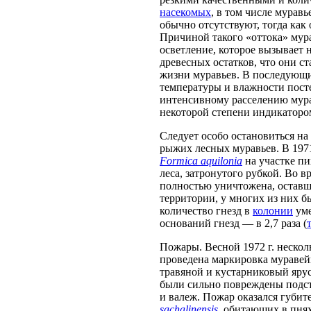
насекомых
, в том числе мурав
обычно отсутствуют, тогда как
Причиной такого «оттока» мура
осветление, которое вызывает 
древесных остатков, что они 
жизни муравьев. В последующи
температуры и влажности пост
интенсивному расселению мурав
некоторой степени индикаторо
Следует особо остановиться на
рыжих лесных муравьев. В 197
Formica aquilonia
на участке п
леса, затронутого рубкой. Во 
полностью уничтожена, оставш
территории, у многих из них 
количество гнезд в
колонии
уме
оснований гнезд — в 2,7 раза (
Пожары. Весной 1972 г. неско
проведена маркировка муравей
травяной и кустарниковый ярус
были сильно повреждены подст
и валеж. Пожар оказался губи
sachalinensis
, обитающих в пнях