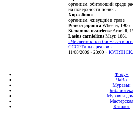
организм, обитающий среди ра
на поверхности почвы.
Хортобионт
организм, живущий в траве
Ponera japonica
Wheeler, 1906
Stenamma ussuriense
Arnoldi, 1
Lasius carniolicus
Mayr, 1861
‹ Численность и биомасса в ос
СССР
Типы ареалов ›
11/08/2009 - 23:00 »
КУПЯНСКА
Форум
ЧаВо
Муравьи
Библиотек
Муравьи до
Мастерска
Каталог