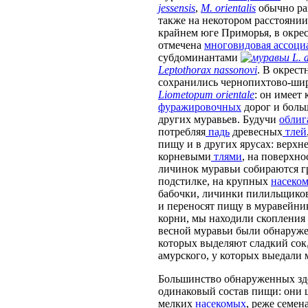
jessensis
,
M. orientalis
обычно ра
также на некотором расстоянии
крайнем юге Приморья, в окрес
отмечена
многовидовая ассоци
субдоминантами
L. 
Leptothorax nassonovi
. В окрест
сохранились чернопихтово-ши
Liometopum orientale
: он имеет
фуражировочных
дорог и боль
других муравьев. Будучи
облиг
потребляя
падь
древесных
тлей
пищу и в других ярусах: верхн
корневыми
тлями
, на поверхн
личинок муравьи собираются г
подстилке, на крупных
насеко
бабочки, личинки пилильщиков,
и переносят пищу в муравейник
корни, мы находили скопления
весной муравьи были обнаруже
которых выделяют сладкий сок,
амурского, у которых выедали 
Большинство обнаруженных зде
одинаковый состав пищи: они 
мелких
насекомых
, реже семен