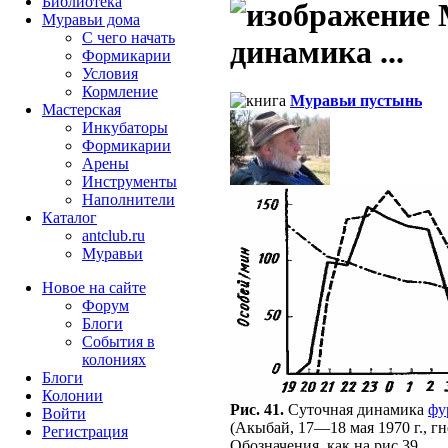
Библиотека
М
Муравьи дома
С чего начать
динамика ...
Формикарии
Условия
Кормление
Муравьи пустынь
Мастерская
Инкубаторы
Формикарии
Арены
Инструменты
Наполнители
Каталог
antclub.ru
Муравьи
Новое на сайте
Форум
Блоги
События в
колониях
Блоги
Колонии
Рис. 41.
Суточная динамика
фу
Войти
(Акыбай, 17—18 мая 1970 г., г
Peгиcтpaция
Обозначения, как на рис.39