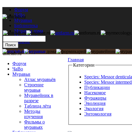
Форум
ЧаВо
Муравьи
Библиотека
Муравьи дома
Мастерская
Каталог
antclub.ru
Главная
Форум
Категории
ЧаВо
Муравьи
Species: Messor denticula
Атлас муравьёв
Species: Messor intermed
Строение
Публикации
муравья
Насекомое
Муравейник в
Фуражиры
разрезе
Эволюция
Таблица лёта
Экология
Методы
Энтомология
изучения
Фильмы о
муравьях