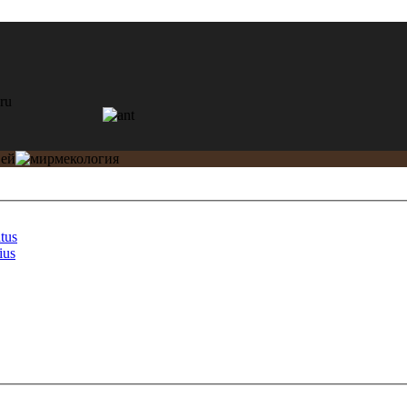
tus
ius