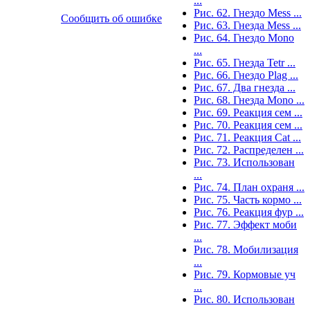
...
Рис. 62. Гнездо Mess ...
Сообщить об ошибке
Рис. 63. Гнезда Mess ...
Рис. 64. Гнездо Mono
...
Рис. 65. Гнезда Tetr ...
Рис. 66. Гнездо Plag ...
Рис. 67. Два гнезда ...
Рис. 68. Гнезда Mono ...
Рис. 69. Реакция сем ...
Рис. 70. Реакция сем ...
Рис. 71. Реакция Cat ...
Рис. 72. Распределен ...
Рис. 73. Использован
...
Рис. 74. План охраня ...
Рис. 75. Часть кормо ...
Рис. 76. Реакция фур ...
Рис. 77. Эффект моби
...
Рис. 78. Мобилизация
...
Рис. 79. Кормовые уч
...
Рис. 80. Использован