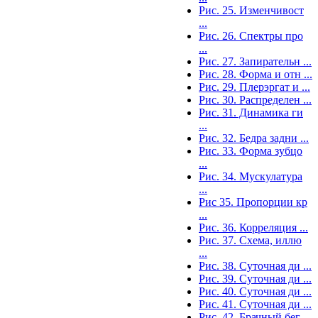
Рис. 25. Изменчивост
...
Рис. 26. Спектры про
...
Рис. 27. Запирательн ...
Рис. 28. Форма и отн ...
Рис. 29. Плерэргат и ...
Рис. 30. Распределен ...
Рис. 31. Динамика ги
...
Рис. 32. Бедра задни ...
Рис. 33. Форма зубцо
...
Рис. 34. Мускулатура
...
Рис 35. Пропорции кр
...
Рис. 36. Корреляция ...
Рис. 37. Схема, иллю
...
Рис. 38. Суточная ди ...
Рис. 39. Суточная ди ...
Рис. 40. Суточная ди ...
Рис. 41. Суточная ди ...
Рис. 42. Брачный бег ...