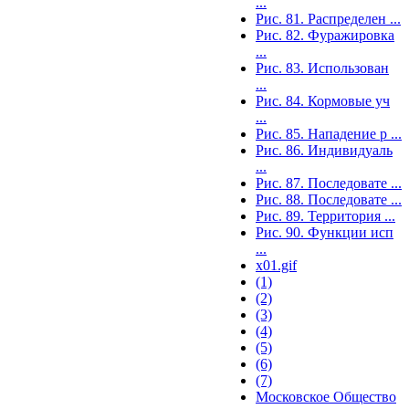
...
Рис. 81. Распределен ...
Рис. 82. Фуражировка
...
Рис. 83. Использован
...
Рис. 84. Кормовые уч
...
Рис. 85. Нападение р ...
Рис. 86. Индивидуаль
...
Рис. 87. Последовате ...
Рис. 88. Последовате ...
Рис. 89. Территория ...
Рис. 90. Функции исп
...
x01.gif
(1)
(2)
(3)
(4)
(5)
(6)
(7)
Московское Общество