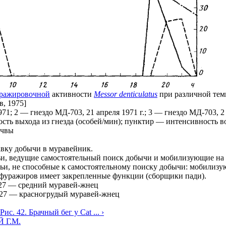
ражировочной
активности
Messor denticulatus
при различной тем
, 1975]
71; 2 — гнездо МД-703, 21 апреля 1971 г.; 3 — гнездо МД-703, 2
ть выхода из гнезда (особей/мин); пунктир — интенсивность 
очвы
авку добычи в муравейник.
ьи, ведущие самостоятельный поиск добычи и мобилизующие на
ьи, не способные к самостоятельному поиску добычи: мобилиз
фуражиров имеет закрепленные функции (сборщики пади).
27
—
средний муравей-жнец
927
—
красногрудый муравей-жнец
Рис. 42. Брачный бег у Cat ... ›
 Г.М.