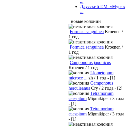
...
Длусский Г.М. «Мурав
...
новые колонии
Formica sanguinea
Kroenen /
1 год
Formica sanguinea
Kroenen /
1 год
Camponotus japonicus
Kroenen / 1 год
Liometopum
microce ...
zh / 1 год - [1]
Camponotus
herculeanus
Cry / 2 года - [2]
Tetramorium
caespitum
Mipmikiper / 3 года
- [1]
Tetramorium
caespitum
Mipmikiper / 3 года
- [1]