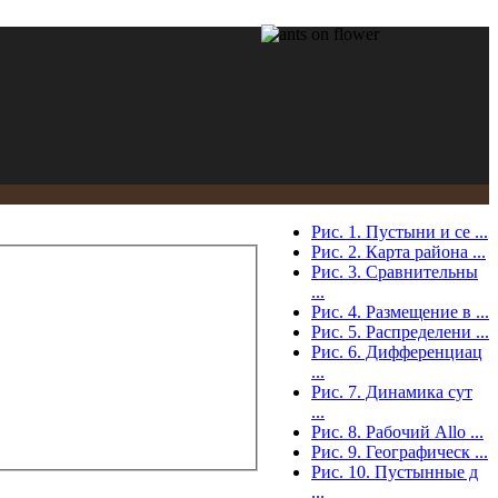
Рис. 1. Пустыни и се ...
Рис. 2. Карта района ...
Рис. 3. Сравнительны
...
Рис. 4. Размещение в ...
Рис. 5. Распределени ...
Рис. 6. Дифференциац
...
Рис. 7. Динамика сут
...
Рис. 8. Рабочий Allo ...
Рис. 9. Географическ ...
Рис. 10. Пустынные д
...