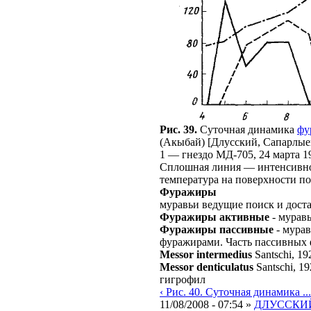
Рис. 39.
Суточная динамика
фу
(Акыбай) [Длусский, Сапарлыев
1 — гнездо МД-705, 24 марта 19
Сплошная линия — интенсивнос
температура на поверхности п
Фуражиры
муравьи ведущие поиск и дост
Фуражиры активные
- мурав
Фуражиры пассивные
- мурав
фуражирами. Часть пассивных 
Messor intermedius
Santschi, 19
Messor denticulatus
Santschi, 1
гигрофил
‹ Рис. 40. Суточная динамика ...
11/08/2008 - 07:54 »
ДЛУССКИЙ