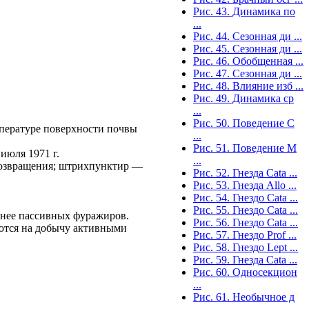
Рис. 43. Динамика по
...
Рис. 44. Сезонная ди ...
Рис. 45. Сезонная ди ...
Рис. 46. Обобщенная ...
Рис. 47. Сезонная ди ...
Рис. 48. Влияние изб ...
Рис. 49. Динамика ср
...
Рис. 50. Поведение C
пературе поверхности почвы
...
Рис. 51. Поведение M
 июля 1971 г.
...
возвращения; штрихпунктир —
Рис. 52. Гнезда Cata ...
Рис. 53. Гнезда Allo ...
Рис. 54. Гнездо Cata ...
Рис. 55. Гнездо Cata ...
 нее пассивных фуражиров.
Рис. 56. Гнездо Cata ...
уются на добычу активными
Рис. 57. Гнездо Prof ...
Рис. 58. Гнездо Lept ...
Рис. 59. Гнезда Cata ...
Рис. 60. Односекцион
...
Рис. 61. Необычное д