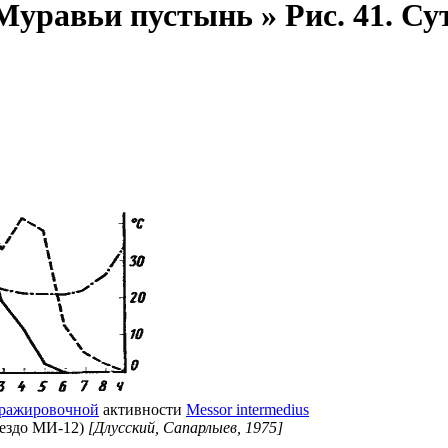
уравьи пустынь » Рис. 41. Су
ражировочной
активности
Messor intermedius
нездо МИ-12)
[Длусский, Сапарлыев, 1975]