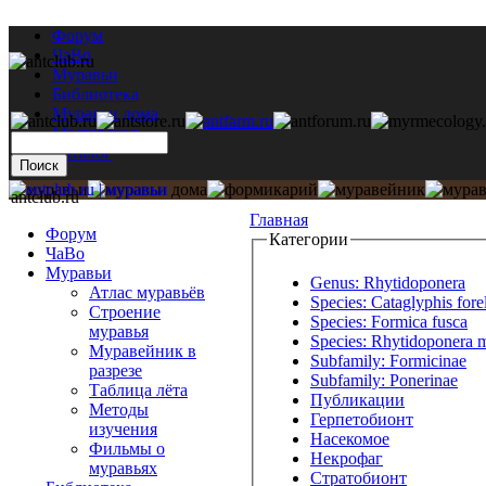
Форум
ЧаВо
Муравьи
Библиотека
Муравьи дома
Мастерская
Каталог
antclub.ru
Главная
Форум
Категории
ЧаВо
Муравьи
Genus: Rhytidoponera
Атлас муравьёв
Species: Cataglyphis forel
Строение
Species: Formica fusca
муравья
Species: Rhytidoponera m
Муравейник в
Subfamily: Formicinae
разрезе
Subfamily: Ponerinae
Таблица лёта
Публикации
Методы
Герпетобионт
изучения
Насекомое
Фильмы о
Некрофаг
муравьях
Стратобионт