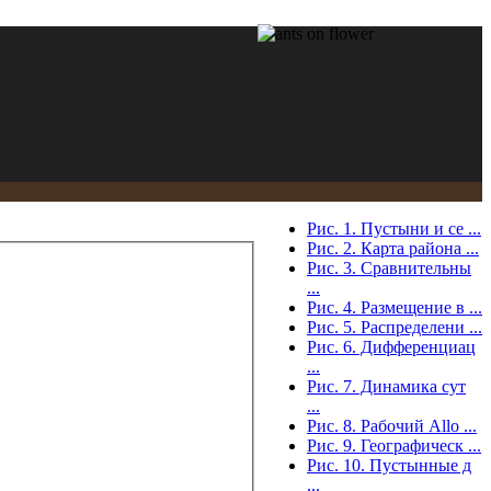
Рис. 1. Пустыни и се ...
Рис. 2. Карта района ...
Рис. 3. Сравнительны
...
Рис. 4. Размещение в ...
Рис. 5. Распределени ...
Рис. 6. Дифференциац
...
Рис. 7. Динамика сут
...
Рис. 8. Рабочий Allo ...
Рис. 9. Географическ ...
Рис. 10. Пустынные д
...