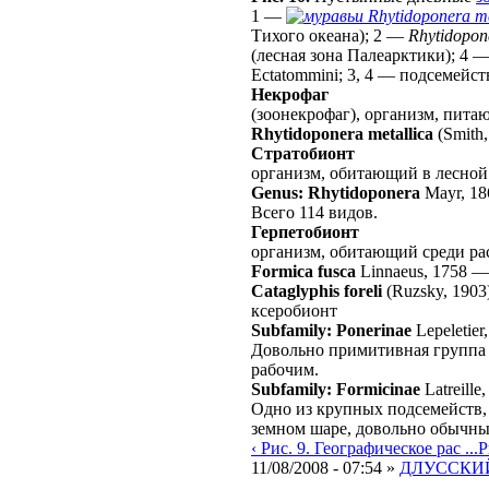
1 —
Rhytidoponera me
Тихого океана); 2 —
Rhytidopon
(лесная зона Палеарктики); 4 
Ectatommini; 3, 4 — подсемейст
Некрофаг
(зоонекрофаг), организм, пит
Rhytidoponera metallica
(Smith,
Стратобионт
организм, обитающий в лесной
Genus: Rhytidoponera
Mayr, 18
Всего 114 видов.
Герпетобионт
организм, обитающий среди ра
Formica fusca
Linnaeus, 1758
Cataglyphis foreli
(Ruzsky, 1903
ксеробионт
Subfamily: Ponerinae
Lepeletier
Довольно примитивная группа 
рабочим.
Subfamily: Formicinae
Latreille
Одно из крупных подсемейств, 
земном шаре, довольно обычн
‹ Рис. 9. Географическое рас ...
Р
11/08/2008 - 07:54 »
ДЛУССКИЙ