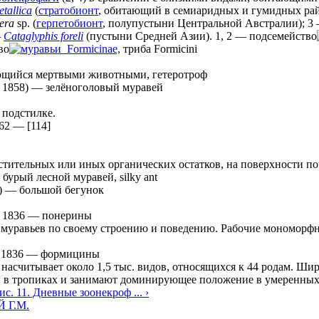
tallica
(
стратобионт
, обитающий в семиаридных и гумидных рай
era
sp. (
герпетобионт
, полупустыни Центральной Австралии); 
—
Cataglyphis foreli
(пустыни Средней Азии). 1, 2 — подсемейство
во
Formicinae,
триба Formicini
ающийся мертвыми животными, гетеротроф
 1858)
—
зелёноголовый муравей
 подстилке.
62
—
[114]
стительных или иных органических остатков, на поверхности по
—
бурый лесной муравей, silky ant
)
—
большой бегунок
, 1836
—
понерины
муравьев по своему строению и поведению. Рабочие мономорфны
, 1836
—
формицины
насчитывает около 1,5 тыс. видов, относящихся к 44 родам. Ши
ы в тропиках и занимают доминирующее положение в умеренных
ис. 11. Дневные зоонекроф ... ›
 Г.М.