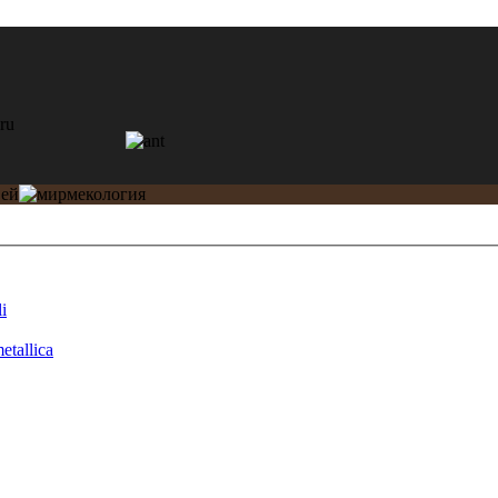
i
etallica