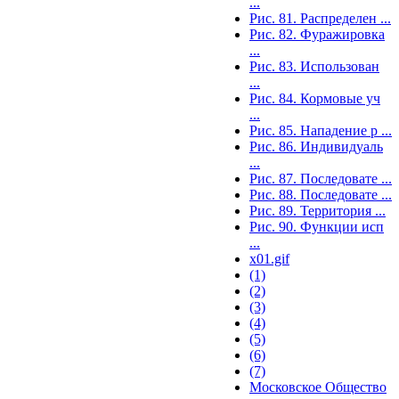
...
Рис. 81. Распределен ...
Рис. 82. Фуражировка
...
Рис. 83. Использован
...
Рис. 84. Кормовые уч
...
Рис. 85. Нападение р ...
Рис. 86. Индивидуаль
...
Рис. 87. Последовате ...
Рис. 88. Последовате ...
Рис. 89. Территория ...
Рис. 90. Функции исп
...
x01.gif
(1)
(2)
(3)
(4)
(5)
(6)
(7)
Московское Общество