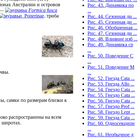
онах Австралии и островов
Рис. 43. Динамика по
3 —
Formica fusca
...
Ponerinae,
триба
Рис. 44. Сезонная ди ...
Рис. 45. Сезонная ди ...
Рис. 46. Обобщенная ...
Рис. 47. Сезонная ди ...
Рис. 48. Влияние изб ...
Рис. 49. Динамика ср
...
Рис. 50. Поведение C
...
Рис. 51. Поведение M
чвы.
...
Рис. 52. Гнезда Cata ...
Рис. 53. Гнезда Allo ...
Рис. 54. Гнездо Cata ...
Рис. 55. Гнездо Cata ...
, самки по размерам близки к
Рис. 56. Гнездо Cata ...
Рис. 57. Гнездо Prof ...
Рис. 58. Гнездо Lept ...
роко распространены на всем
Рис. 59. Гнезда Cata ...
 широтах.
Рис. 60. Односекцион
...
Рис. 61. Необычное д