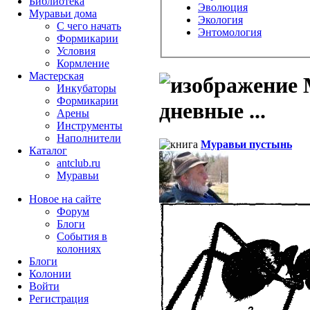
Библиотека
Эволюция
Муравьи дома
Экология
С чего начать
Энтомология
Формикарии
Условия
Кормление
Мастерская
М
Инкубаторы
Формикарии
дневные ...
Арены
Инструменты
Наполнители
Муравьи пустынь
Каталог
antclub.ru
Муравьи
Новое на сайте
Форум
Блоги
События в
колониях
Блоги
Колонии
Войти
Peгиcтpaция