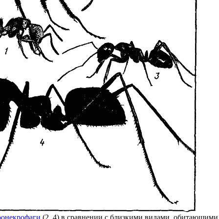
оонекрофаги
(2, 4) в сравнении с близкими видами, обитающими 