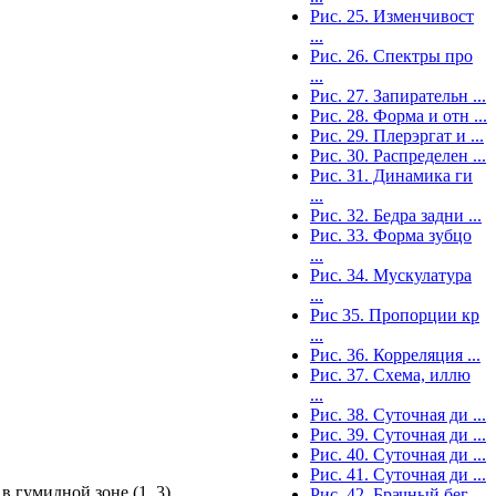
Рис. 25. Изменчивост
...
Рис. 26. Спектры про
...
Рис. 27. Запирательн ...
Рис. 28. Форма и отн ...
Рис. 29. Плерэргат и ...
Рис. 30. Распределен ...
Рис. 31. Динамика ги
...
Рис. 32. Бедра задни ...
Рис. 33. Форма зубцо
...
Рис. 34. Мускулатура
...
Рис 35. Пропорции кр
...
Рис. 36. Корреляция ...
Рис. 37. Схема, иллю
...
Рис. 38. Суточная ди ...
Рис. 39. Суточная ди ...
Рис. 40. Суточная ди ...
Рис. 41. Суточная ди ...
в гумидной зоне (1, 3)
Рис. 42. Брачный бег ...