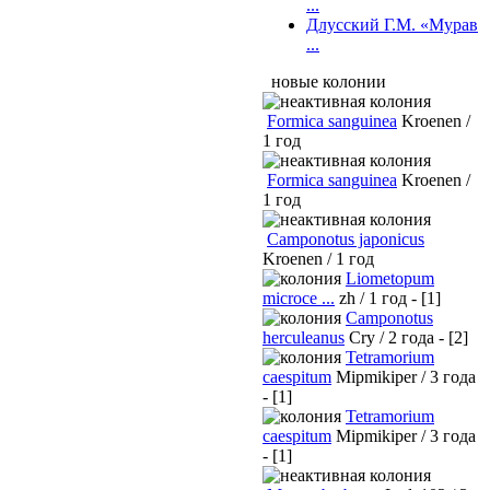
...
Длусский Г.М. «Мурав
...
новые колонии
Formica sanguinea
Kroenen /
1 год
Formica sanguinea
Kroenen /
1 год
Camponotus japonicus
Kroenen / 1 год
Liometopum
microce ...
zh / 1 год - [1]
Camponotus
herculeanus
Cry / 2 года - [2]
Tetramorium
caespitum
Mipmikiper / 3 года
- [1]
Tetramorium
caespitum
Mipmikiper / 3 года
- [1]