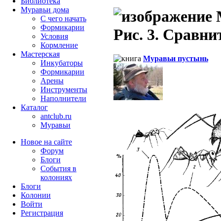
Библиотека
Муравьи дома
М
С чего начать
Формикарии
Рис. 3. Сравни
Условия
Кормление
Мастерская
Муравьи пустынь
Инкубаторы
Формикарии
Арены
Инструменты
Наполнители
Каталог
antclub.ru
Муравьи
Новое на сайте
Форум
Блоги
События в
колониях
Блоги
Колонии
Войти
Peгиcтpaция