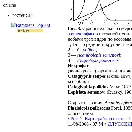
on-line
гостей: 38
Рис. 3.
Сравнительные размеры
зоонекрофагов
песчаной пустын
добычи трех видов по весовым
1, 1а — средний и крупный ра
2 —
C. pallida
;
3 —
Acantholepis semenovi
;
4 —
Plagiolepis pallescens
Некрофаг
(зоонекрофаг), организм, пит
Cataglyphis setipes
(Forel, 1894)
ксеробионт
Cataglyphis pallidus
Mayr, 1877
Lepisiota semenovi
(Ruzsky, 190
Старые названия:
Acantholepis 
Plagiolepis pallescens
Forel, 188
олигогинны
‹ Рис. 2. Карта района иссле ...
Р
11/08/2008 - 07:54 »
ДЛУССКИЙ