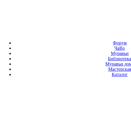
Форум
ЧаВо
Муравьи
Библиотек
Муравьи до
Мастерска
Каталог