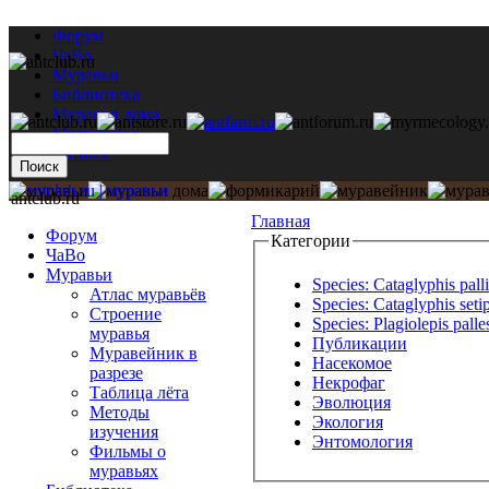
Форум
ЧаВо
Муравьи
Библиотека
Муравьи дома
Мастерская
Каталог
antclub.ru
Главная
Форум
Категории
ЧаВо
Муравьи
Species: Cataglyphis pall
Атлас муравьёв
Species: Cataglyphis seti
Строение
Species: Plagiolepis palle
муравья
Публикации
Муравейник в
Насекомое
разрезе
Некрофаг
Таблица лёта
Эволюция
Методы
Экология
изучения
Энтомология
Фильмы о
муравьях