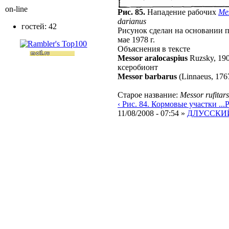
on-line
Рис. 85.
Нападение рабочих
Mes
darianus
гостей: 42
Рисунок сделан на основании п
мае 1978 г.
Объяснения в тексте
Messor aralocaspius
Ruzsky, 19
ксеробионт
Messor barbarus
(Linnaeus, 176
Старое название:
Messor rufitars
‹ Рис. 84. Кормовые участки ...
Р
11/08/2008 - 07:54 »
ДЛУССКИЙ