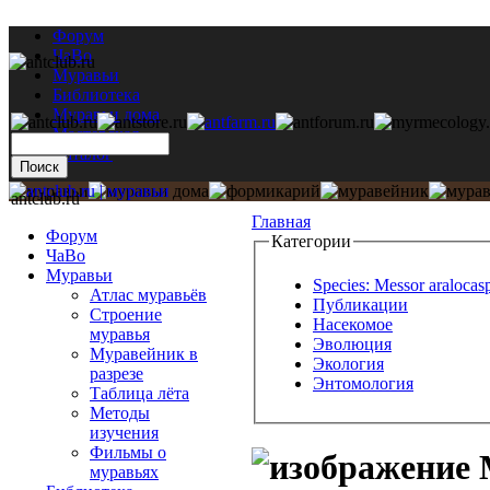
Форум
ЧаВо
Муравьи
Библиотека
Муравьи дома
Мастерская
Каталог
antclub.ru
Главная
Форум
Категории
ЧаВо
Муравьи
Species: Messor aralocas
Атлас муравьёв
Публикации
Строение
Насекомое
муравья
Эволюция
Муравейник в
Экология
разрезе
Энтомология
Таблица лёта
Методы
изучения
Фильмы о
М
муравьях