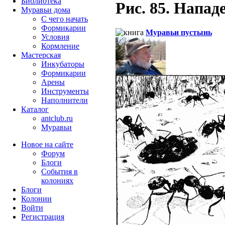
Библиотека
Рис. 85. Нападе
Муравьи дома
С чего начать
Формикарии
Муравьи пустынь
Условия
Кормление
Мастерская
Инкубаторы
Формикарии
Арены
Инструменты
Наполнители
Каталог
antclub.ru
Муравьи
Новое на сайте
Форум
Блоги
События в
колониях
Блоги
Колонии
Войти
Peгиcтpaция