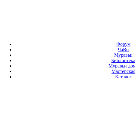
Форум
ЧаВо
Муравьи
Библиотек
Муравьи до
Мастерска
Каталог