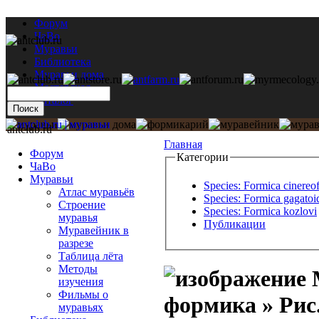
Форум
ЧаВо
Муравьи
Библиотека
Муравьи дома
Мастерская
Каталог
antclub.ru
Главная
Форум
Категории
ЧаВо
Муравьи
Species: Formica cinereo
Атлас муравьёв
Species: Formica gagatoi
Строение
Species: Formica kozlovi
муравья
Публикации
Муравейник в
разрезе
Таблица лёта
Методы
М
изучения
Фильмы о
формика » Рис. 
муравьях