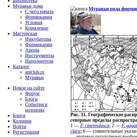
Библиотека
Муравьи дома
Муравьи рода форми
С чего начать
Формикарии
Условия
Кормление
Мастерская
Инкубаторы
Формикарии
Арены
Инструменты
Наполнители
Каталог
antclub.ru
Муравьи
Новое на сайте
Форум
Блоги
События в
колониях
Рис. 31. Географическое рас
Блоги
северные пределы распростр
Колонии
1 —
F. cinereofusca
; 2 —
F. gaga
Войти
clara
; 6 — сомнительные указа
Peгиcтpaция
— муравьи отсутствуют вообще