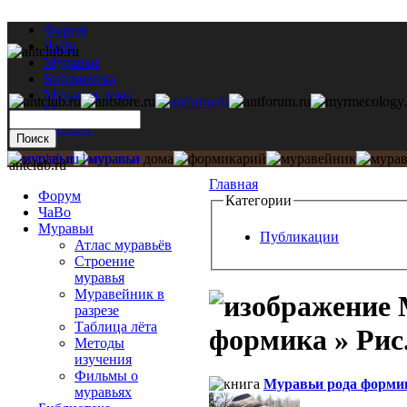
Форум
ЧаВо
Муравьи
Библиотека
Муравьи дома
Мастерская
Каталог
antclub.ru
Главная
Форум
Категории
ЧаВо
Муравьи
Публикации
Атлас муравьёв
Строение
муравья
Муравейник в
М
разрезе
Таблица лёта
формика » Рис.
Методы
изучения
Фильмы о
Муравьи рода форми
муравьях