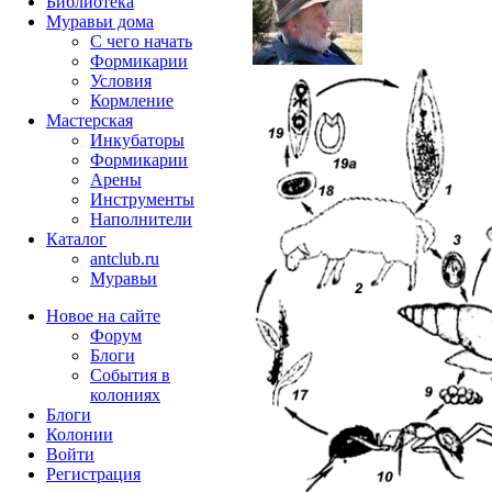
Библиотека
Муравьи дома
С чего начать
Формикарии
Условия
Кормление
Мастерская
Инкубаторы
Формикарии
Арены
Инструменты
Наполнители
Каталог
antclub.ru
Муравьи
Новое на сайте
Форум
Блоги
События в
колониях
Блоги
Колонии
Войти
Peгиcтpaция