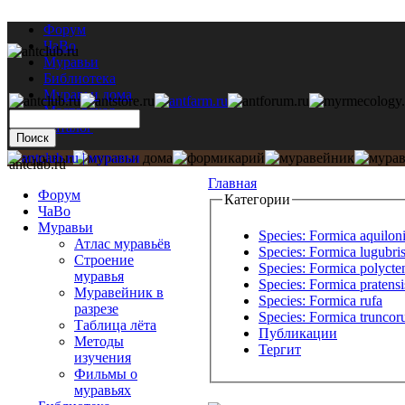
Форум
ЧаВо
Муравьи
Библиотека
Муравьи дома
Мастерская
Каталог
antclub.ru
Главная
Форум
Категории
ЧаВо
Муравьи
Species: Formica aquilon
Атлас муравьёв
Species: Formica lugubri
Строение
Species: Formica polycte
муравья
Species: Formica pratensi
Муравейник в
Species: Formica rufa
разрезе
Species: Formica trunco
Таблица лёта
Публикации
Методы
Тергит
изучения
Фильмы о
муравьях