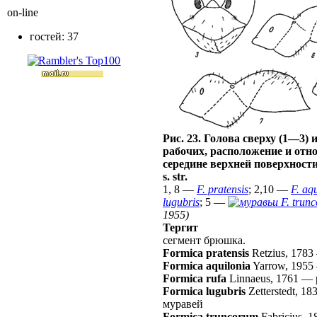
on-line
гостей: 37
Рис. 23. Голова сверху (1—3) 
рабочих, расположение и отн
середине верхней поверхности
s. str.
1, 8 —
F. pratensis
; 2,10 —
F. aq
lugubris
; 5 —
F. trun
1955)
Тергит
сегмент брюшка.
Formica pratensis
Retzius, 1783
Formica aquilonia
Yarrow, 1955
Formica rufa
Linnaeus, 1761
—
Formica lugubris
Zetterstedt, 18
муравей
Formica truncorum
Fabricius, 1