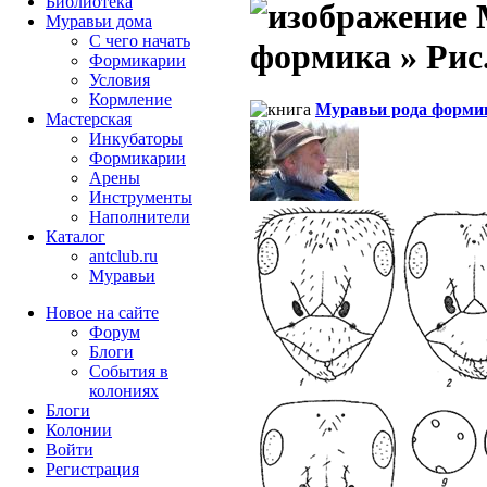
Библиотека
М
Муравьи дома
С чего начать
формика » Рис. 
Формикарии
Условия
Кормление
Муравьи рода форми
Мастерская
Инкубаторы
Формикарии
Арены
Инструменты
Наполнители
Каталог
antclub.ru
Муравьи
Новое на сайте
Форум
Блоги
События в
колониях
Блоги
Колонии
Войти
Peгиcтpaция