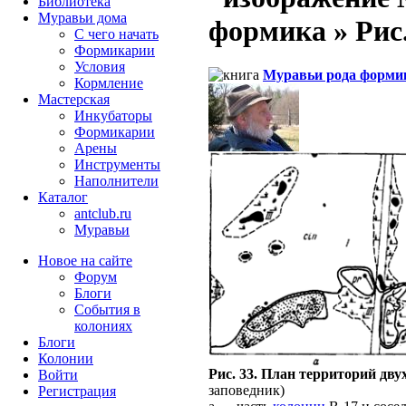
Библиотека
Муравьи дома
формика » Рис. 
С чего начать
Формикарии
Условия
Муравьи рода форми
Кормление
Мастерская
Инкубаторы
Формикарии
Арены
Инструменты
Наполнители
Каталог
antclub.ru
Муравьи
Новое на сайте
Форум
Блоги
События в
колониях
Блоги
Колонии
Рис. 33. План территорий дву
Войти
заповедник)
Peгиcтpaция