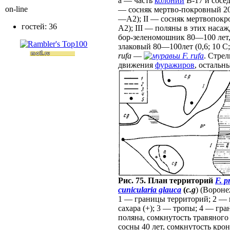
а — часть
колонии
В-17 и сосе
on-line
— сосняк мертво-покровный 20
—А
2
); II — сосняк мертвопокр
гостей: 36
А
2
); III — поляны в этих насаж
бор-зеленомошник 80—100 лет, 
злаковый 80—100лет (0,6; 10 С
rufa
—
F. rufa
. Стре
движения
фуражиров
, остальн
Рис. 75. План территорий
F. p
cunicularia glauca
(
c.g
) (Вороне
1 — границы территорий; 2 — 
сахара (+); 3 — тропы; 4 — гр
поляна, сомкнутость травяного 
сосны 40 лет, сомкнутость кро