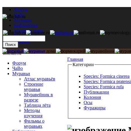
Форум
ЧаВо
Муравьи
Библиотека
Муравьи дома
Мастерская
Каталог
antclub.ru
Главная
Форум
Категории
ЧаВо
Муравьи
Species: Formica cinerea
Атлас муравьёв
Species: Formica pratensi
Строение
Species: Formica rufa
муравья
Публикации
Муравейник в
Колония
разрезе
Осы
Таблица лёта
Фуражиры
Методы
изучения
Фильмы о
муравьях
М