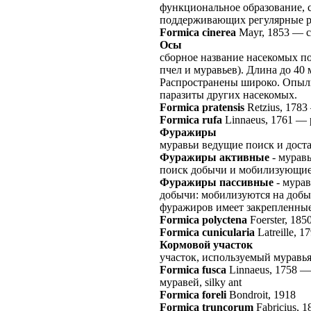
функциональное образование, с
поддерживающих регулярные 
Formica cinerea
Mayr, 1853
—
Осы
сборное название насекомых п
пчел и муравьев). Длина до 40 
Распространены широко. Опыл
паразиты других насекомых.
Formica pratensis
Retzius, 1783
Formica rufa
Linnaeus, 1761
—
Фуражиры
муравьи ведущие поиск и дост
Фуражиры активные
- мурав
поиск добычи и мобилизующие
Фуражиры пассивные
- мурав
добычи: мобилизуются на доб
фуражиров имеет закрепленные
Formica polyctena
Foerster, 185
Formica cunicularia
Latreille, 1
Кормовой участок
участок, используемый муравь
Formica fusca
Linnaeus, 1758
муравей, silky ant
Formica foreli
Bondroit, 1918
Formica truncorum
Fabricius, 1