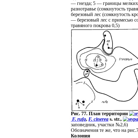
— гнезда; 5 — границы мелких
разнотравье (сомкнутость трав
березовый лес (сомкнутость кро
— березовый лес с примесью со
травяного покрова 0,5)
Рис. 77. План территории
F. rufa
,
F. cinerea
s. str.,
заповедник, участки №2,6)
Обозначения те же, что на рис.
Колония