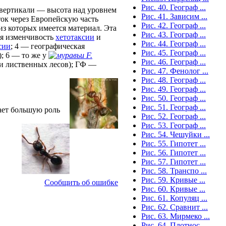
Рис. 40. Географ ...
 вертикали — высота над уровнем
Рис. 41. Зависим ...
ток через Европейскую часть
Рис. 42. Географ ...
из которых имеется материал. Эта
Рис. 43. Географ ...
ая изменчивость
хетотаксии
и
Рис. 44. Географ ...
сии
; 4 — географическая
Рис. 45. Географ ...
); 6 — то же у
F.
Рис. 46. Географ ...
и лиственных лесов); ГФ —
Рис. 47. Фенолог ...
Рис. 48. Географ ...
Рис. 49. Географ ...
Рис. 50. Географ ...
Рис. 51. Географ ...
рает большую роль
Рис. 52. Географ ...
Рис. 53. Географ ...
Рис. 54. Чешуйки ...
Рис. 55. Гипотет ...
Рис. 56. Гипотет ...
Рис. 57. Гипотет ...
Рис. 58. Транспо ...
Рис. 59. Кривые ...
Сообщить об ошибке
Рис. 60. Кривые ...
Риc. 61. Копуляц ...
Рис. 62. Сравнит ...
Рис. 63. Мирмеко ...
Рис. 64. Плотнос ...