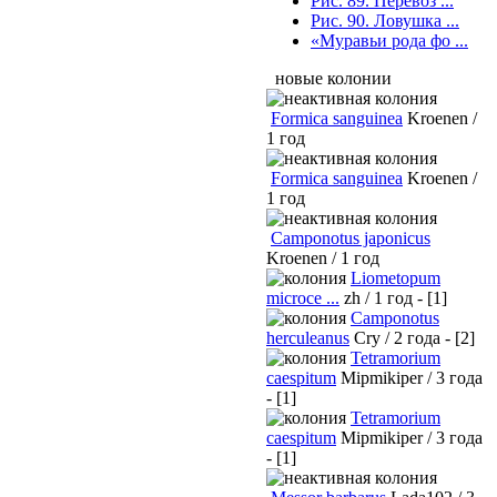
Рис. 89. Перевоз ...
Рис. 90. Ловушка ...
«Муравьи рода фо ...
новые колонии
Formica sanguinea
Kroenen /
1 год
Formica sanguinea
Kroenen /
1 год
Camponotus japonicus
Kroenen / 1 год
Liometopum
microce ...
zh / 1 год - [1]
Camponotus
herculeanus
Cry / 2 года - [2]
Tetramorium
caespitum
Mipmikiper / 3 года
- [1]
Tetramorium
caespitum
Mipmikiper / 3 года
- [1]