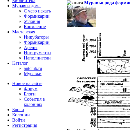
Библиотека
Муравьи рода форми
Муравьи дома
С чего начать
Формикарии
Условия
Кормление
Мастерская
Инкубаторы
Формикарии
Арены
Инструменты
Наполнители
Каталог
antclub.ru
Муравьи
Новое на сайте
Форум
Блоги
События в
колониях
Блоги
Колонии
Войти
Peгиcтpaция