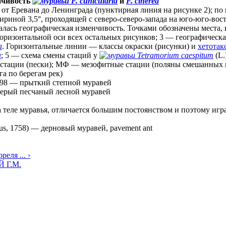
енчивость
F. cunicularia
и
F. cinerea
от Еревана до Ленинграда (пунктирная линия на рисунке 2); по
шириной 3,5°, проходящей с северо-северо-запада на юго-юго-вос
алась географическая изменчивость. Точками обозначены места, 
горизонтальной оси всех остальных рисунков; 3 — географическ
a
. Горизонтальные линии — классы окраски (рисунки) и
хетотак
a
; 5 — схема смены стаций у
Tetramorium caespitum
(L.
тации (пески); МФ — мезофитные стации (поляны смешанных 
а по берегам рек)
798
—
прыткий степной муравей
серый песчаный лесной муравей
а теле муравья, отличается большим постоянством и поэтому иг
us, 1758)
—
дерновый муравей, pavement ant
реля ... ›
 Г.М.