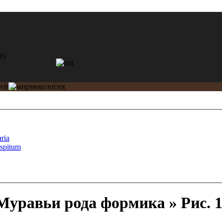
ria
espitum
уравьи рода формика » Рис. 11