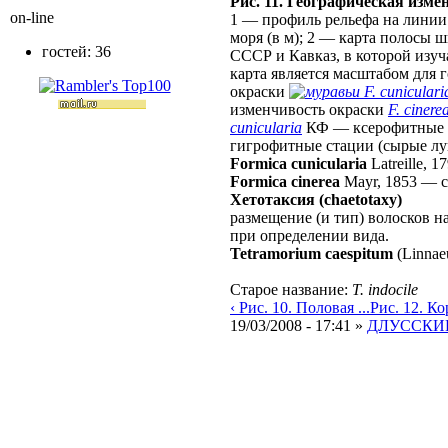
Рис. 11. Географическая изм
on-line
1 — профиль рельефа на линии 
моря (в м); 2 — карта полосы 
гостей: 36
СССР и Кавказ, в которой изуч
карта является масштабом для 
окраски
F. cuniculari
изменчивость окраски
F. cinere
cunicularia
КФ — ксерофитные с
гигрофитные стации (сырые луг
Formica cunicularia
Latreille, 1
Formica cinerea
Mayr, 1853
—
Хетотаксия (chaetotaxy)
размещение (и тип) волосков н
при определении вида.
Tetramorium caespitum
(Linnae
Старое название:
T. indocile
‹ Рис. 10. Половая ...
Рис. 12. Кор
19/03/2008 - 17:41 »
ДЛУССКИЙ