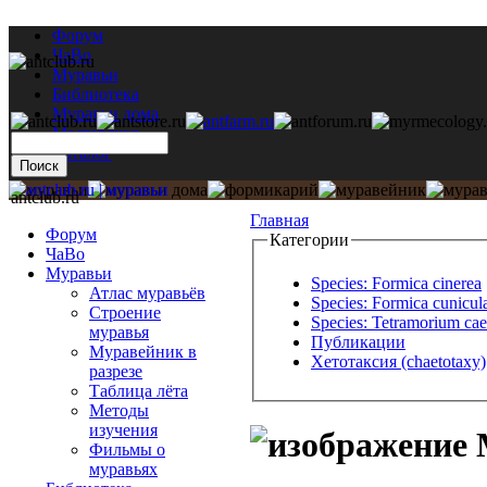
Форум
ЧаВо
Муравьи
Библиотека
Муравьи дома
Мастерская
Каталог
antclub.ru
Главная
Форум
Категории
ЧаВо
Муравьи
Species: Formica cinerea
Атлас муравьёв
Species: Formica cunicula
Строение
Species: Tetramorium ca
муравья
Публикации
Муравейник в
Хетотаксия (chaetotaxy)
разрезе
Таблица лёта
Методы
изучения
М
Фильмы о
муравьях