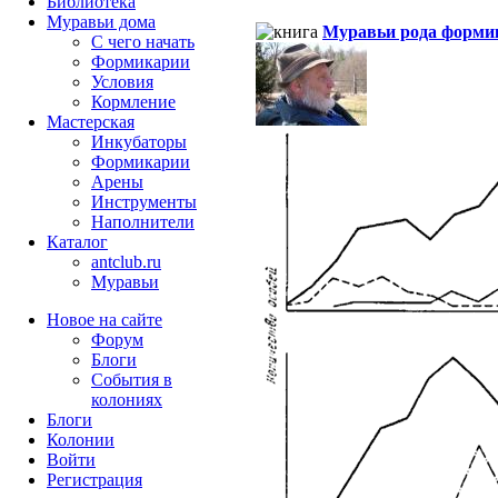
Библиотека
Муравьи дома
Муравьи рода форми
С чего начать
Формикарии
Условия
Кормление
Мастерская
Инкубаторы
Формикарии
Арены
Инструменты
Наполнители
Каталог
antclub.ru
Муравьи
Новое на сайте
Форум
Блоги
События в
колониях
Блоги
Колонии
Войти
Peгиcтpaция