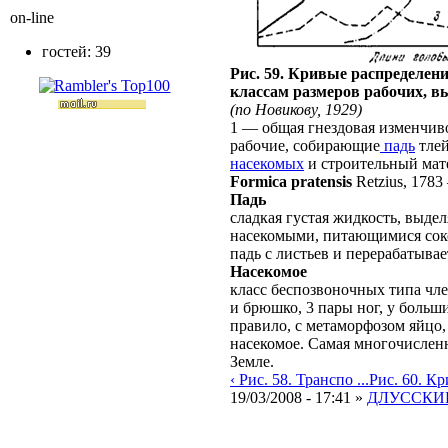
on-line
гостей: 39
Рис. 59. Кривые распределени
классам размеров рабочих, 
(по Новикову, 1929)
1 — общая гнездовая изменчив
рабочие, собирающие
падь
тлей
насекомых
и строительный мат
Formica pratensis
Retzius, 1783
Падь
сладкая густая жидкость, выде
насекомыми, питающимися соко
падь с листьев и перерабатывае
Насекомое
класс беспозвоночных типа чле
и брюшко, 3 пары ног, у больш
правило, с метаморфозом яйцо,
насекомое. Самая многочислен
Земле.
‹ Рис. 58. Транспо ...
Рис. 60. Кри
19/03/2008 - 17:41 »
ДЛУССКИЙ