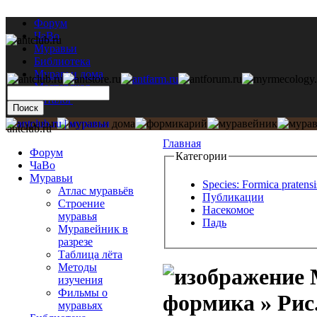
Форум
ЧаВо
Муравьи
Библиотека
Муравьи дома
Мастерская
Каталог
antclub.ru
Главная
Форум
Категории
ЧаВо
Муравьи
Species: Formica pratensi
Атлас муравьёв
Публикации
Строение
Насекомое
муравья
Падь
Муравейник в
разрезе
Таблица лёта
Методы
М
изучения
Фильмы о
формика » Рис.
муравьях