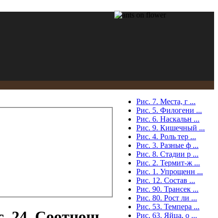
Рис. 7. Места, г ...
Рис. 5. Филогени ...
Рис. 6. Наскальн ...
Рис. 9. Кишечный ...
Рис. 4. Роль тер ...
Рис. 3. Разные ф ...
Рис. 8. Стадии р ...
Рис. 2. Термит-ж ...
Рис. 1. Упрощенн ...
Рис. 12. Состав ...
Рис. 90. Трансек ...
Рис. 80. Рост ли ...
Рис. 53. Темпера ...
. 24. Соотнош
Рис. 63. Яйца, о ...