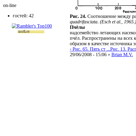
on-line
гостей: 42
Рис. 24.
Соотношение между рас
quadrifasciata
.
(Esch et al., 1965.
Пчёлы
надсемейство летающих насеко
пчёл. Распространены на всех
образом в качестве источника 
‹ Рис. 65. Пять ст ...
Рис. 13. Расп
29/06/2008 - 15:06 »
Brian M.V.