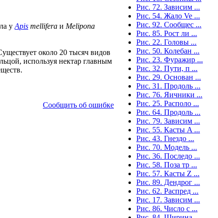
Рис. 72. Зависим ...
Рис. 54. Жало Ve ...
Рис. 92. Сообщес ...
ла у
Apis
mellifera
и
Melipona
Рис. 85. Рост ли ...
Рис. 22. Головы ...
Рис. 50. Колебан ...
уществует около 20 тысяч видов
Рис. 23. Фуражир ...
льцой, используя нектар главным
Рис. 32. Пути, п ...
еществ.
Рис. 29. Основан ...
Рис. 31. Продоль ...
Рис. 76. Яичники ...
Рис. 25. Располо ...
Сообщить об ошибке
Рис. 64. Продоль ...
Рис. 79. Зависим ...
Рис. 55. Касты A ...
Рис. 43. Гнездо ...
Рис. 70. Модель ...
Рис. 36. Последо ...
Рис. 58. Поза тр ...
Рис. 57. Касты Z ...
Рис. 89. Дендрог ...
Рис. 62. Распред ...
Рис. 17. Зависим ...
Рис. 86. Число с ...
Рис. 84. Ширина ...