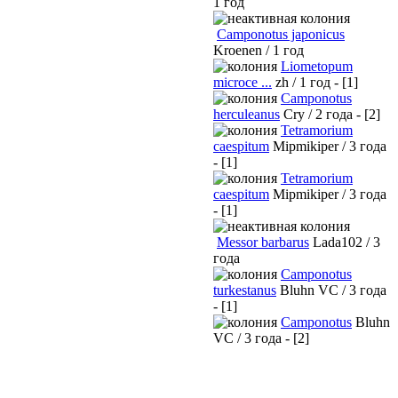
1 год
Camponotus japonicus
Kroenen / 1 год
Liometopum
microce ...
zh / 1 год - [1]
Camponotus
herculeanus
Cry / 2 года - [2]
Tetramorium
caespitum
Mipmikiper / 3 года
- [1]
Tetramorium
caespitum
Mipmikiper / 3 года
- [1]
Messor barbarus
Lada102 / 3
года
Camponotus
turkestanus
Bluhn VC / 3 года
- [1]
Camponotus
Bluhn
VC / 3 года - [2]