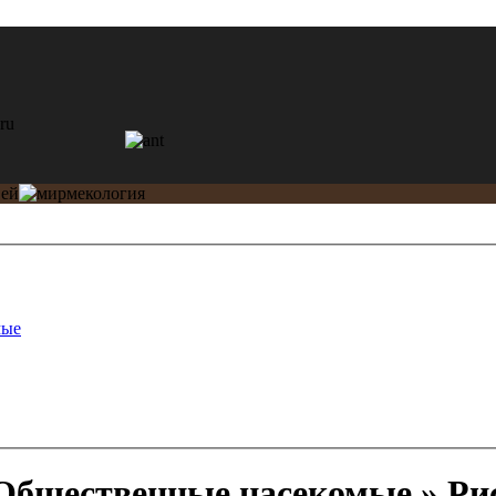
мые
бщественные насекомые » Рис