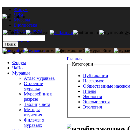
Форум
ЧаВо
Муравьи
Библиотека
Муравьи дома
Мастерская
Каталог
antclub.ru
Главная
Форум
Категории
ЧаВо
Муравьи
Публикации
Атлас муравьёв
Насекомое
Строение
Общественные насеко
муравья
Пчёлы
Муравейник в
Экология
разрезе
Энтомология
Таблица лёта
Этология
Методы
изучения
Фильмы о
муравьях
О