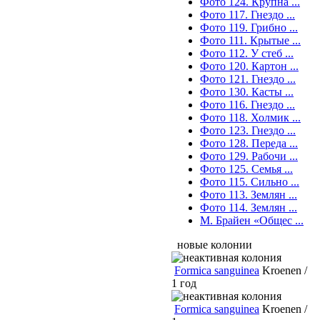
Фото 124. Крупна ...
Фото 117. Гнездо ...
Фото 119. Грибно ...
Фото 111. Крытые ...
Фото 112. У стеб ...
Фото 120. Картон ...
Фото 121. Гнездо ...
Фото 130. Касты ...
Фото 116. Гнездо ...
Фото 118. Холмик ...
Фото 123. Гнездо ...
Фото 128. Переда ...
Фото 129. Рабочи ...
Фото 125. Семья ...
Фото 115. Сильно ...
Фото 113. Землян ...
Фото 114. Землян ...
М. Брайен «Общес ...
новые колонии
Formica sanguinea
Kroenen /
1 год
Formica sanguinea
Kroenen /