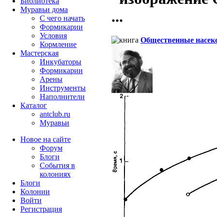
Библиотека
Муравьи дома
...
С чего начать
Формикарии
Условия
Общественные насек
Кормление
Мастерская
Инкубаторы
Формикарии
Арены
Инструменты
Наполнители
Каталог
antclub.ru
Муравьи
Новое на сайте
Форум
Блоги
События в
колониях
Блоги
Колонии
Войти
Peгиcтpaция