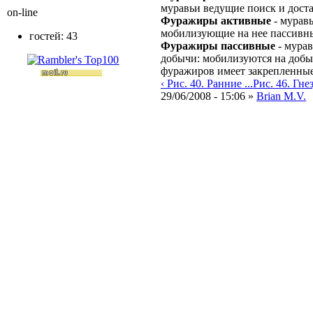
муравьи ведущие поиск и дост
on-line
Фуражиры активные
- мурав
мобилизующие на нее пассивн
гостей: 43
Фуражиры пассивные
- мурав
добычи: мобилизуются на доб
фуражиров имеет закрепленные
‹ Рис. 40. Ранние ...
Рис. 46. Гнезд
29/06/2008 - 15:06 »
Brian M.V.