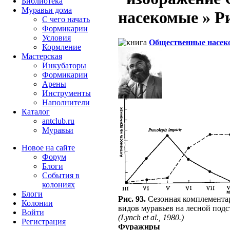
Библиотека
Муравьи дома
насекомые » Рис
С чего начать
Формикарии
Условия
Общественные насек
Кормление
Мастерская
Инкубаторы
Формикарии
Арены
Инструменты
Наполнители
Каталог
antclub.ru
Муравьи
Новое на сайте
Форум
Блоги
События в
колониях
Блоги
Рис. 93.
Сезонная комплемента
Колонии
видов муравьев на лесной подс
Войти
(Lynch et al., 1980.)
Peгиcтpaция
Фуражиры