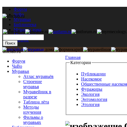
Форум
ЧаВо
Муравьи
Библиотека
Муравьи дома
Мастерская
Каталог
antclub.ru
Главная
Форум
Категории
ЧаВо
Муравьи
Публикации
Атлас муравьёв
Насекомое
Строение
Общественные насеко
муравья
Фуражиры
Муравейник в
Экология
разрезе
Энтомология
Таблица лёта
Этология
Методы
изучения
Фильмы о
муравьях