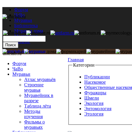
Форум
ЧаВо
Муравьи
Библиотека
Муравьи дома
Мастерская
Каталог
antclub.ru
Главная
Форум
Категории
ЧаВо
Муравьи
Публикации
Атлас муравьёв
Насекомое
Строение
Общественные насеко
муравья
Фуражиры
Муравейник в
Шмели
разрезе
Экология
Таблица лёта
Энтомология
Методы
Этология
изучения
Фильмы о
муравьях