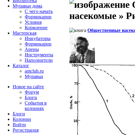
Библиотека
Муравьи дома
С чего начать
насекомые » Ри
Формикарии
Условия
Кормление
Общественные насек
Мастерская
Инкубаторы
Формикарии
Арены
Инструменты
Наполнители
Каталог
antclub.ru
Муравьи
Новое на сайте
Форум
Блоги
События в
колониях
Блоги
Колонии
Войти
Peгиcтpaция