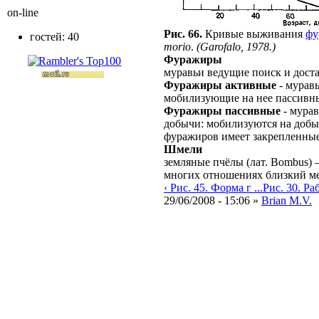
on-line
Рис. 66.
Кривые выживания
фу
гостей: 40
morio
.
(Garofalo, 1978.)
Фуражиры
муравьи ведущие поиск и дост
Фуражиры активные
- мурав
мобилизующие на нее пассивн
Фуражиры пассивные
- мурав
добычи: мобилизуются на доб
фуражиров имеет закрепленные
Шмели
земляные пчёлы (лат. Bombus)
многих отношениях близкий м
‹ Рис. 45. Форма г ...
Рис. 30. Раб
29/06/2008 - 15:06 »
Brian M.V.