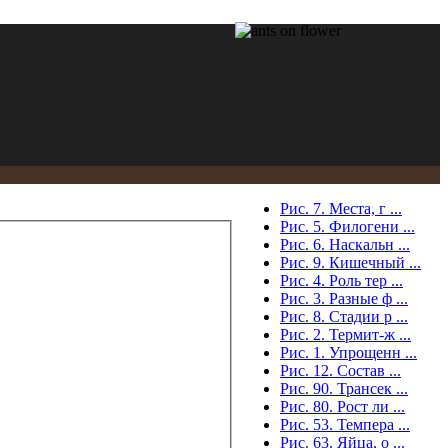
Рис. 7. Места, г ...
Рис. 5. Филогени ...
Рис. 6. Наскальн ...
Рис. 9. Кишечный ...
Рис. 4. Роль тер ...
Рис. 3. Разные ф ...
Рис. 8. Стадии р ...
Рис. 2. Термит-ж ...
Рис. 1. Упрощенн ...
Рис. 12. Состав ...
Рис. 90. Трансек ...
Рис. 80. Рост ли ...
Рис. 53. Темпера ...
Рис. 63. Яйца, о ...