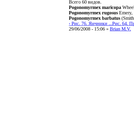
Всего 60 видов.
Pogonomyrmex maricopa
Wheel
Pogonomyrmex rugosus
Emery,
Pogonomyrmex barbatus
(Smith
‹ Рис. 76. Яичники ...
Рис. 64. Пр
29/06/2008 - 15:06 »
Brian M.V.