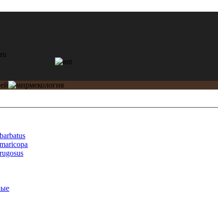
barbatus
maricopa
rugosus
мые