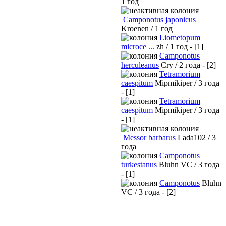
1 год
Camponotus japonicus
Kroenen / 1 год
Liometopum
microce ...
zh / 1 год - [1]
Camponotus
herculeanus
Cry / 2 года - [2]
Tetramorium
caespitum
Mipmikiper / 3 года
- [1]
Tetramorium
caespitum
Mipmikiper / 3 года
- [1]
Messor barbarus
Lada102 / 3
года
Camponotus
turkestanus
Bluhn VC / 3 года
- [1]
Camponotus
Bluhn
VC / 3 года - [2]