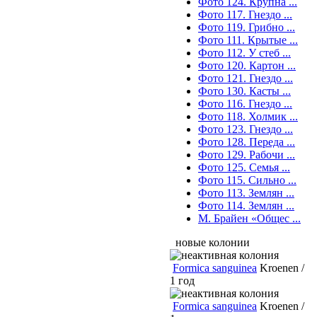
Фото 124. Крупна ...
Фото 117. Гнездо ...
Фото 119. Грибно ...
Фото 111. Крытые ...
Фото 112. У стеб ...
Фото 120. Картон ...
Фото 121. Гнездо ...
Фото 130. Касты ...
Фото 116. Гнездо ...
Фото 118. Холмик ...
Фото 123. Гнездо ...
Фото 128. Переда ...
Фото 129. Рабочи ...
Фото 125. Семья ...
Фото 115. Сильно ...
Фото 113. Землян ...
Фото 114. Землян ...
М. Брайен «Общес ...
новые колонии
Formica sanguinea
Kroenen /
1 год
Formica sanguinea
Kroenen /