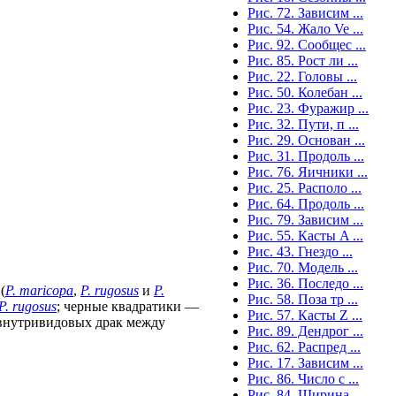
Рис. 72. Зависим ...
Рис. 54. Жало Ve ...
Рис. 92. Сообщес ...
Рис. 85. Рост ли ...
Рис. 22. Головы ...
Рис. 50. Колебан ...
Рис. 23. Фуражир ...
Рис. 32. Пути, п ...
Рис. 29. Основан ...
Рис. 31. Продоль ...
Рис. 76. Яичники ...
Рис. 25. Располо ...
Рис. 64. Продоль ...
Рис. 79. Зависим ...
Рис. 55. Касты A ...
Рис. 43. Гнездо ...
Рис. 70. Модель ...
Рис. 36. Последо ...
(
P. maricopa
,
P. rugosus
и
P.
Рис. 58. Поза тр ...
P. rugosus
; черные квадратики —
Рис. 57. Касты Z ...
 внутривидовых драк между
Рис. 89. Дендрог ...
Рис. 62. Распред ...
Рис. 17. Зависим ...
Рис. 86. Число с ...
Рис. 84. Ширина ...