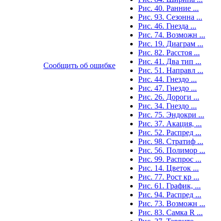
Рис. 40. Ранние ...
Рис. 93. Сезонна ...
Рис. 46. Гнезда ...
Рис. 74. Возможн ...
Рис. 19. Диаграм ...
Рис. 82. Расстоя ...
Рис. 41. Два тип ...
Сообщить об ошибке
Рис. 51. Направл ...
Рис. 44. Гнездо ...
Рис. 47. Гнездо ...
Рис. 26. Дороги ...
Рис. 34. Гнездо ...
Рис. 75. Эндокри ...
Рис. 37. Акация, ...
Рис. 52. Распред ...
Рис. 98. Стратиф ...
Рис. 56. Полимор ...
Рис. 99. Распрос ...
Рис. 14. Цветок ...
Рис. 77. Рост кр ...
Рис. 61. График, ...
Рис. 94. Распред ...
Рис. 73. Возможн ...
Рис. 83. Самка R ...