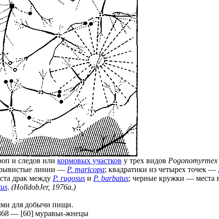
роп и следов или
кормовых участков
у трех видов
Pogonomyrmex
рерывистые линии —
P. maricopa
; квадратики из четырех точек —
еста драк между
P. rugosus
и
P. barbatus
; черные кружки — места
tus
.
(HolldobJer, 1976а.)
ями для добычи пищи.
868
—
[60] муравьи-жнецы