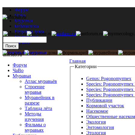
Форум
ЧаВо
Муравьи
Библиотека
Муравьи дома
Мастерская
Каталог
antclub.ru
Главная
Форум
Категории
ЧаВо
Муравьи
Genus: Pogonomyrmex
Атлас муравьёв
Species: Pogonomyrmex 
Строение
Species: Pogonomyrmex 
муравья
Species: Pogonomyrmex 
Муравейник в
Публикации
разрезе
Кормовой участок
Таблица лёта
Насекомое
Методы
Общественные насеко
изучения
Экология
Фильмы о
Энтомология
муравьях
Этология