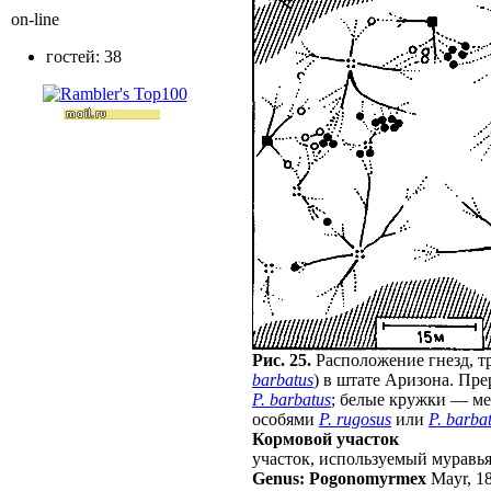
on-line
гостей: 38
Рис. 25.
Расположение гнезд, т
barbatus
) в штате Аризона. П
P. barbatus
; белые кружки — м
особями
P. rugosus
или
P. barba
Кормовой участок
участок, используемый муравь
Genus: Pogonomyrmex
Mayr, 1