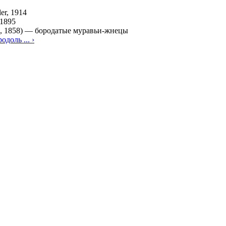
er, 1914
 1895
, 1858)
—
бородатые муравьи-жнецы
одоль ... ›