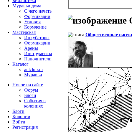
Библиотека
Муравьи дома
С чего начать
Формикарии
О
Условия
Кормление
Мастерская
Общественные насек
Инкубаторы
Формикарии
Арены
Инструменты
Наполнители
Каталог
antclub.ru
Муравьи
Новое на сайте
Форум
Блоги
События в
колониях
Блоги
Колонии
Войти
Peгиcтpaция