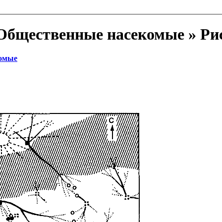
бщественные насекомые » Рис. 
омые