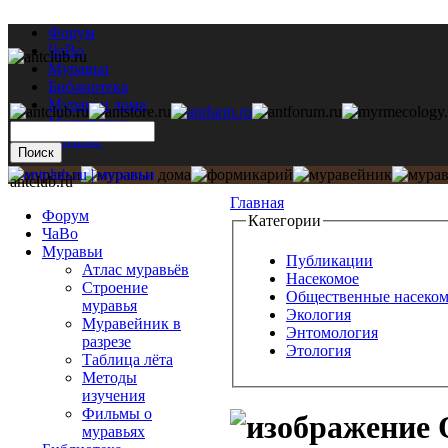
Форум
ЧаВо
Муравьи
Библиотека
Муравьи дома
Мастерская
Каталог
antclub.ru
Главная
Форум
Категории
ЧаВо
Муравьи
Публикации
Атлас муравьёв
Насекомое
Строение
Общественные насеко
муравья
Экология
Муравейник в
Энтомология
разрезе
Этология
Таблица лёта
Методы
изучения
Фильмы о
муравьях