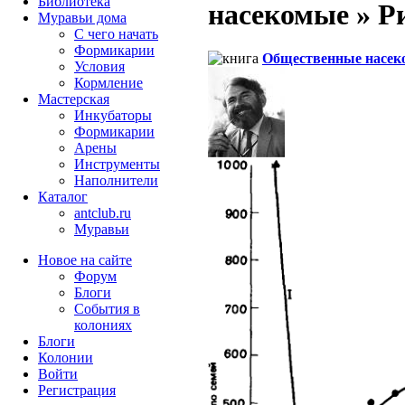
Библиотека
насекомые » Ри
Муравьи дома
С чего начать
Формикарии
Общественные насек
Условия
Кормление
Мастерская
Инкубаторы
Формикарии
Арены
Инструменты
Наполнители
Каталог
antclub.ru
Муравьи
Новое на сайте
Форум
Блоги
События в
колониях
Блоги
Колонии
Войти
Peгиcтpaция