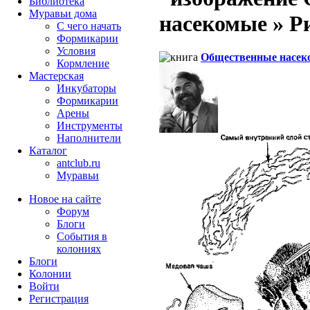
Библиотека
Муравьи дома
насекомые » Рис
С чего начать
Формикарии
Условия
Общественные насек
Кормление
Мастерская
Инкубаторы
Формикарии
Арены
Инструменты
Наполнители
Каталог
antclub.ru
Муравьи
Новое на сайте
Форум
Блоги
События в
колониях
Блоги
Колонии
Войти
Peгиcтpaция