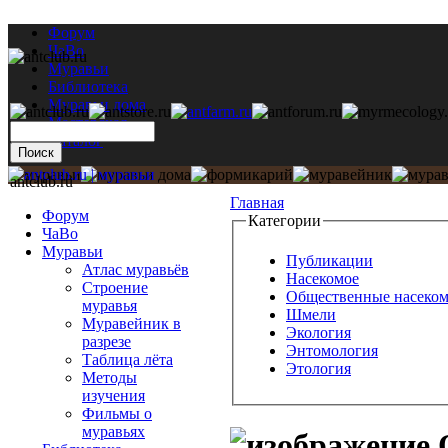
Форум
ЧаВо
Муравьи
Библиотека
Муравьи дома
Мастерская
Каталог
antclub.ru
Главная
Форум
Категории
ЧаВо
Муравьи
Публикации
Атлас муравьёв
Насекомое
Строение
Общественные насеко
муравья
Шмели
Муравейник в
Экология
разрезе
Энтомология
Таблица лёта
Этология
Методы
изучения
Фильмы о
муравьях