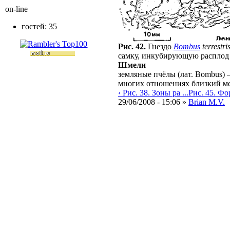
on-line
гостей: 35
Рис. 42.
Гнездо
Bombus
terrestri
самку, инкубирующую расплод 
Шмели
земляные пчёлы (лат. Bombus)
многих отношениях близкий м
‹ Рис. 38. Зоны ра ...
Рис. 45. Фор
29/06/2008 - 15:06 »
Brian M.V.