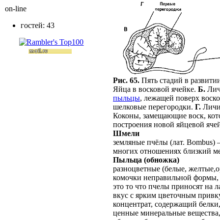
on-line
гостей: 43
Рис. 65.
Пять стадий в развити
Яйца в восковой ячейке.
Б.
Лич
пыльцы
, лежащей поверх воск
шелковые перегородки.
Г.
Личи
Коконы, замещающие воск, кото
построения новой яйцевой яче
Шмели
земляные пчёлы (лат. Bombus)
многих отношениях близкий м
Пыльца (обножка)
разноцветные
(белые, желтые,
комочки неправильной формы,
это то что пчелы приносят на л
вкус с ярким цветочным прив
концентрат, содержащий белки,
ценные минеральные вещества,