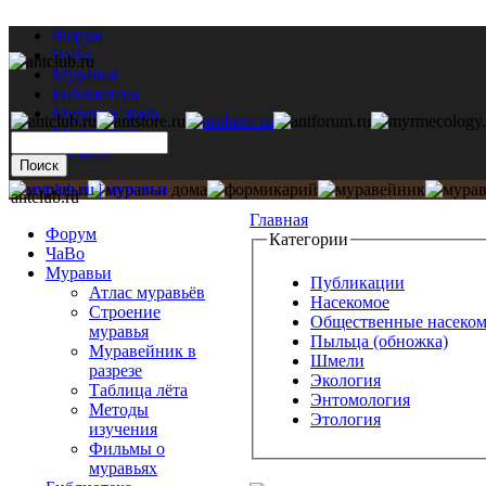
Форум
ЧаВо
Муравьи
Библиотека
Муравьи дома
Мастерская
Каталог
antclub.ru
Главная
Форум
Категории
ЧаВо
Муравьи
Публикации
Атлас муравьёв
Насекомое
Строение
Общественные насеко
муравья
Пыльца (обножка)
Муравейник в
Шмели
разрезе
Экология
Таблица лёта
Энтомология
Методы
Этология
изучения
Фильмы о
муравьях