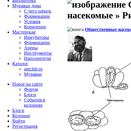
Библиотека
Муравьи дома
С чего начать
насекомые » Рис
Формикарии
Условия
Кормление
Общественные насек
Мастерская
Инкубаторы
Формикарии
Арены
Инструменты
Наполнители
Каталог
antclub.ru
Муравьи
Новое на сайте
Форум
Блоги
События в
колониях
Блоги
Колонии
Войти
Peгиcтpaция