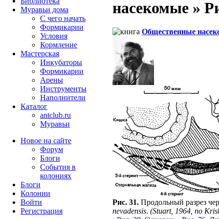
Библиотека
насекомые » Рис
Муравьи дома
С чего начать
Формикарии
Общественные насек
Условия
Кормление
Мастерская
Инкубаторы
Формикарии
Арены
Инструменты
Наполнители
Каталог
antclub.ru
Муравьи
Новое на сайте
Форум
Блоги
События в
колониях
Блоги
Колонии
Войти
Рис. 31.
Продольный разрез че
Peгиcтpaция
nevadensis
.
(Stuart, 1964, по Kris