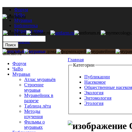
Форум
ЧаВо
Муравьи
Библиотека
Муравьи дома
Мастерская
Каталог
antclub.ru
Главная
Форум
Категории
ЧаВо
Муравьи
Публикации
Атлас муравьёв
Насекомое
Строение
Общественные насеко
муравья
Экология
Муравейник в
Энтомология
разрезе
Этология
Таблица лёта
Методы
изучения
Фильмы о
муравьях