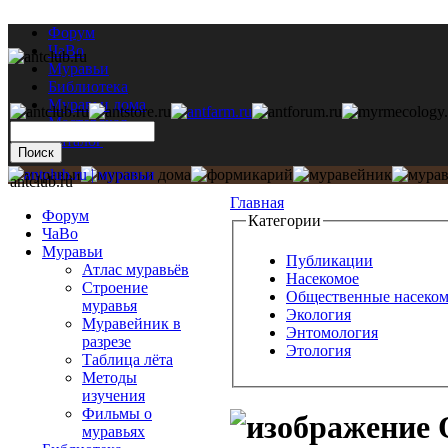
Форум
ЧаВо
Муравьи
Библиотека
Муравьи дома
Мастерская
Каталог
antclub.ru
Главная
Форум
Категории
ЧаВо
Муравьи
Публикации
Атлас муравьёв
Насекомое
Строение
Общественные насеко
муравья
Экология
Муравейник в
Энтомология
разрезе
Этология
Таблица лёта
Методы
изучения
Фильмы о
муравьях