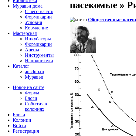
Библиотека
насекомые » Рис
Муравьи дома
С чего начать
Формикарии
Общественные насек
Условия
Кормление
Мастерская
Инкубаторы
Формикарии
Арены
Инструменты
Наполнители
Каталог
antclub.ru
Муравьи
Новое на сайте
Форум
Блоги
События в
колониях
Блоги
Колонии
Войти
Peгиcтpaция