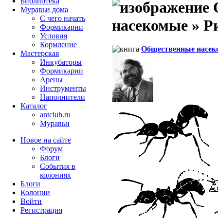
Библиотека
Муравьи дома
С чего начать
насекомые » Рис
Формикарии
Условия
Кормление
Общественные насек
Мастерская
Инкубаторы
Формикарии
Арены
Инструменты
Наполнители
Каталог
antclub.ru
Муравьи
Новое на сайте
Форум
Блоги
События в
колониях
Блоги
Колонии
Войти
Peгиcтpaция