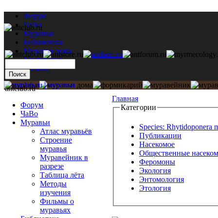
Форум
ЧаВо
Муравьи
Библиотека
Муравьи дома
Мастерская
Каталог
antclub.ru
Главная
Форум
Категории
ЧаВо
Муравьи
Species: Rhytidoponera m
Атлас муравьёв
Публикации
Строение
Насекомое
муравья
Общественные насеко
Муравейник в
Феромоны
разрезе
Экология
Таблица лёта
Энтомология
Методы
Этология
изучения
Фильмы о
муравьях